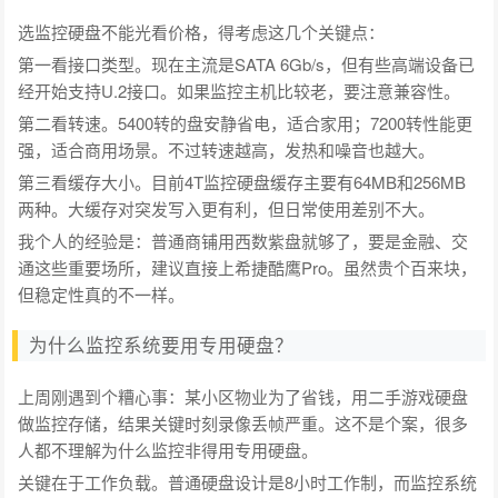
选监控硬盘不能光看价格，得考虑这几个关键点：
第一看接口类型。现在主流是SATA 6Gb/s，但有些高端设备已
经开始支持U.2接口。如果监控主机比较老，要注意兼容性。
第二看转速。5400转的盘安静省电，适合家用；7200转性能更
强，适合商用场景。不过转速越高，发热和噪音也越大。
第三看缓存大小。目前4T监控硬盘缓存主要有64MB和256MB
两种。大缓存对突发写入更有利，但日常使用差别不大。
我个人的经验是：普通商铺用西数紫盘就够了，要是金融、交
通这些重要场所，建议直接上希捷酷鹰Pro。虽然贵个百来块，
但稳定性真的不一样。
为什么监控系统要用专用硬盘？
上周刚遇到个糟心事：某小区物业为了省钱，用二手游戏硬盘
做监控存储，结果关键时刻录像丢帧严重。这不是个案，很多
人都不理解为什么监控非得用专用硬盘。
关键在于工作负载。普通硬盘设计是8小时工作制，而监控系统