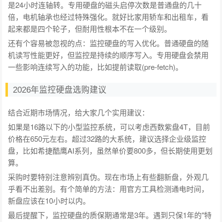
是24小时连轴转。专用硬盘的磁头启停次数是普通盘的几十
倍，电机轴承也经过特殊强化。就好比家用轿车和出租车，看
起来都是四个轮子，但耐用性根本不在一个级别。
还有个容易被忽视的点：监控硬盘的写入优化。普通硬盘的随
机读写性能更好，但监控是持续的顺序写入。专用硬盘会禁用
一些影响连续写入的功能，比如提前读取(pre-fetch)。
2026年监控硬盘选购建议
结合近期市场情况，给大家几个实用建议：
如果是16路以下的小型监控系统，可以考虑西数紫盘4T，目前
价格在650元左右。超过32路的大系统，建议选择企业级监控
盘，比如希捷酷鹰AI系列，虽然单价要800多，但长期使用更划
算。
采购时要特别注意辨别真伪。现在市场上有些翻新盘，外观几
乎看不出差别。有个简单的方法：用官方工具检测通电时间，
新盘应该在10小时以内。
最后提醒下，监控硬盘的质保期通常是3年。遇到只保1年的"特