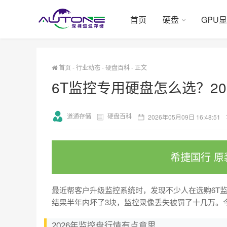
首页
硬盘
GPU
首页
-
行业动态
-
硬盘百科
-
正文
6T监控专用硬盘怎么选？2
道通存储
硬盘百科
2026年05月09日 16:48:51
希捷国行 原
最近帮客户升级监控系统时，发现不少人在选购6T
结果半年内坏了3块，监控录像丢失被罚了十几万。今
2026年监控盘行情有点意思