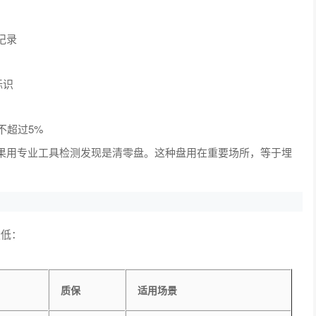
记录
标识
不超过5%
结果用专业工具检测发现是清零盘。这种盘用在重要场所，等于埋
最低：
质保
适用场景