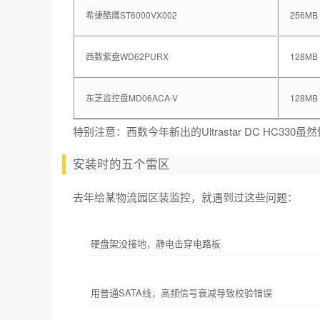
希捷酷鹰ST6000VX002
256MB
西数紫盘WD62PURX
128MB
东芝监控盘MD06ACA-V
128MB
特别注意：西数今年新出的Ultrastar DC HC
安装时的五个雷区
去年给某物流园区装监控，就遇到过这些问题：
硬盘架没接地，静电击穿电路板
用普通SATA线，高频信号衰减导致校验错误