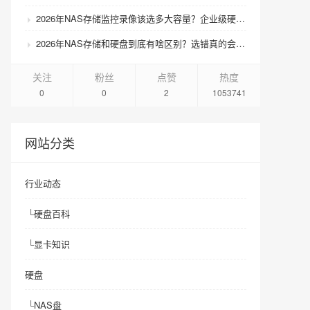
2026年NAS存储监控录像该选多大容量？企业级硬盘怎么搭配才划算？
2026年NAS存储和硬盘到底有啥区别？选错真的会后悔吗？
关注
粉丝
点赞
热度
0
0
2
1053741
网站分类
行业动态
└
硬盘百科
└
显卡知识
硬盘
└
NAS盘