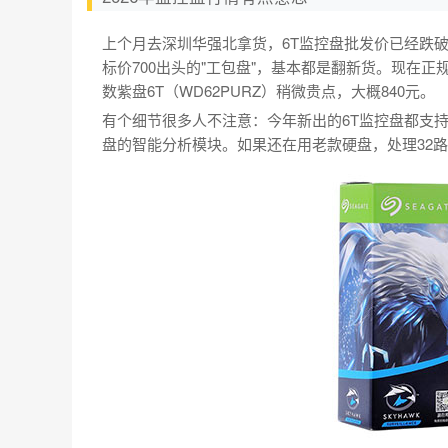
上个月去深圳华强北拿货，6T监控盘批发价已经跌破8
标价700出头的"工包盘"，基本都是翻新货。现在正规渠
数紫盘6T（WD62PURZ）稍微贵点，大概840元。
有个细节很多人不注意：今年新出的6T监控盘都支持AI
盘的智能分析模块。如果还在用老款硬盘，处理32路