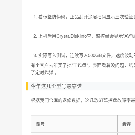
看标签防伪码，正品刮开涂层扫码显示三次验证
上机后用CrystalDiskInfo查，监控盘会显示"AV"
实际写入测试，连续写入500GB文件，速度波动
有个客户去年买了批"工包盘"，表面看着没问题，
了定时炸弹 。
今年这几个型号最靠谱
根据我们仓库的返修数据，这几款6T监控盘故障率
型号
缓存