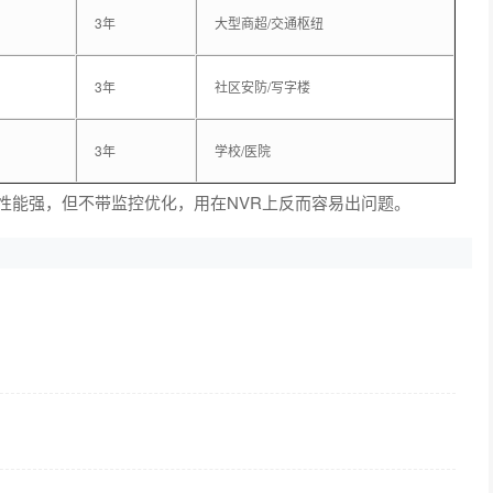
3年
大型商超/交通枢纽
3年
社区安防/写字楼
3年
学校/医院
330虽然性能强，但不带监控优化，用在NVR上反而容易出问题。