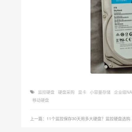
监控硬盘
硬盘采购
显卡
小容量存储
企业级N
移动硬盘
上一篇：11个监控保存30