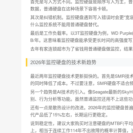
首先是写入方式不同。监控硬盘是顺序写入为主，普
数据，普通硬盘在这种场景下容易卡顿。
其次是纠错机制。监控硬盘遇到写入错误时会更"宽
什么监控系统不能用普通硬盘替代。
最后是工作负载率。以3T监控硬盘为例，WD Purpl
B/年。这意味着监控硬盘能承受更长时间的高强度写
去年有家连锁超市为了省钱用普通硬盘做监控，结果
2026年监控硬盘的技术新趋势
最近两年监控硬盘技术更新挺快的。首先是SMR技术
的同时降低了成本。不过要注意，SMR硬盘不适合
另一个趋势是AI技术的引入。像Seagate最新的Sk
别、行为分析等功能。虽然普通监控还用不上这些功
还有一点是散热设计的改进。2026年的监控硬盘普遍采用
代产品低了15%左右，长期运行更稳定。
说到稳定性，建议大家购买时注意硬盘的MTBF(平均
上，相当于连续工作114年不出故障的概率计算值