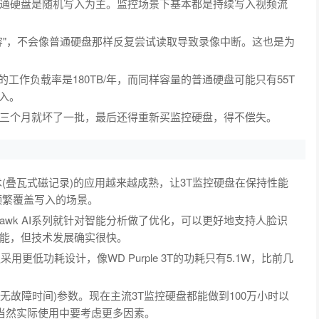
通硬盘是随机写入为主。监控场景下基本都是持续写入视频流
容"，不会像普通硬盘那样反复尝试读取导致录像中断。这也是为
e的工作负载率是180TB/年，而同样容量的普通硬盘可能只有55T
入。
三个月就坏了一批，最后还得重新买监控硬盘，得不偿失。
(叠瓦式磁记录)的应用越来越成熟，让3T监控硬盘在保持性能
频繁覆盖写入的场景。
yHawk AI系列就针对智能分析做了优化，可以更好地支持人脸识
能，但技术发展确实很快。
更低功耗设计，像WD Purple 3T的功耗只有5.1W，比前几
无故障时间)参数。现在主流3T监控硬盘都能做到100万小时以
，当然实际使用中要考虑更多因素。