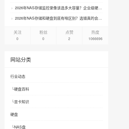
2026年NAS存储监控录像该选多大容量？企业级硬盘怎么搭配才划算？
2026年NAS存储和硬盘到底有啥区别？选错真的会后悔吗？
关注
粉丝
点赞
热度
0
0
2
1066696
网站分类
行业动态
└
硬盘百科
└
显卡知识
硬盘
└
NAS盘