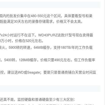
国内的批发价集中在480-550元这个区间，具体要看型号和渠
既能满足30天左右的录像存储需求，价格又不会太高。
：
，7x24小时运行不在话下。WD43PURZ这款3T型号现在卖得最
00万小时，价格在520元左右。
这款最近很火，5900转的转速，64MB缓存，支持180TB/年的工作负载
价比不错，5400转，128MB缓存，价格只要490元左右，但工作负载率
控，建议选WD或Seagate；要是只是普通商铺白天营业时间监
还真不是。监控硬盘和普通硬盘至少有三大区别：