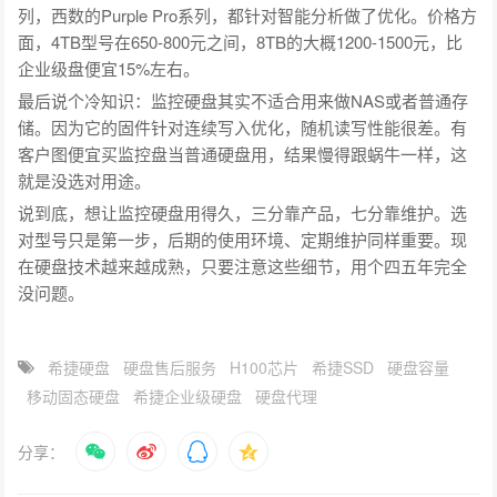
列，西数的Purple Pro系列，都针对智能分析做了优化。价格方
面，4TB型号在650-800元之间，8TB的大概1200-1500元，比
企业级盘便宜15%左右。
最后说个冷知识：监控硬盘其实不适合用来做NAS或者普通存
储。因为它的固件针对连续写入优化，随机读写性能很差。有
客户图便宜买监控盘当普通硬盘用，结果慢得跟蜗牛一样，这
就是没选对用途。
说到底，想让监控硬盘用得久，三分靠产品，七分靠维护。选
对型号只是第一步，后期的使用环境、定期维护同样重要。现
在硬盘技术越来越成熟，只要注意这些细节，用个四五年完全
没问题。
希捷硬盘
硬盘售后服务
H100芯片
希捷SSD
硬盘容量
移动固态硬盘
希捷企业级硬盘
硬盘代理
分享：