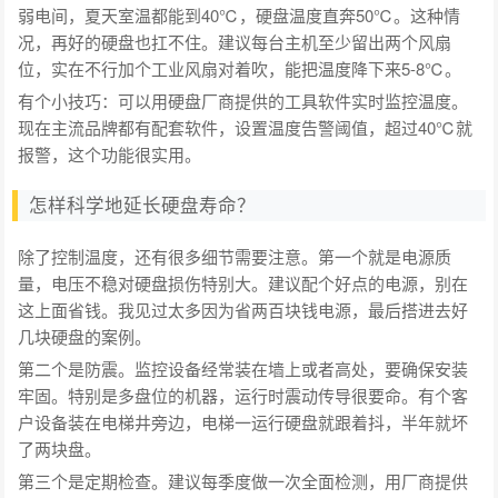
弱电间，夏天室温都能到40℃，硬盘温度直奔50℃。这种情
况，再好的硬盘也扛不住。建议每台主机至少留出两个风扇
位，实在不行加个工业风扇对着吹，能把温度降下来5-8℃。
有个小技巧：可以用硬盘厂商提供的工具软件实时监控温度。
现在主流品牌都有配套软件，设置温度告警阈值，超过40℃就
报警，这个功能很实用。
怎样科学地延长硬盘寿命？
除了控制温度，还有很多细节需要注意。第一个就是电源质
量，电压不稳对硬盘损伤特别大。建议配个好点的电源，别在
这上面省钱。我见过太多因为省两百块钱电源，最后搭进去好
几块硬盘的案例。
第二个是防震。监控设备经常装在墙上或者高处，要确保安装
牢固。特别是多盘位的机器，运行时震动传导很要命。有个客
户设备装在电梯井旁边，电梯一运行硬盘就跟着抖，半年就坏
了两块盘。
第三个是定期检查。建议每季度做一次全面检测，用厂商提供