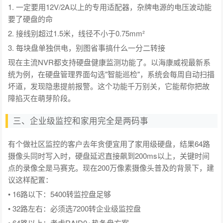
1. 一定要用12V/2A以上的专用适配器，杂牌电源的电压波动能
要了硬盘的命
2. 接线别超过1.5米，线径不小于0.75mm²
3. 每块盘单独供电，别图省事搞什么一分二转接
现在主流NVR都支持硬盘健康监测功能了。以海康威视最新系
统为例，在硬盘管理界面勾选"智能巡检"，系统会每周自动扫描
坏道，发现隐患提前报警。这个功能千万别关，它能帮你把故
障掐灭在萌芽阶段。
三、企业级监控和家用完全是两码事
有个做社区监控的客户去年贪便宜用了家用级硬盘，结果64路
摄像头同时写入时，硬盘延迟直接飙到200ms以上，关键时间
点的录像全是马赛克。现在200万像素摄像头普及的背景下，建
议这样配置：
• 16路以下：5400转监控盘足够
• 32路左右：必须选7200转企业级监控盘
• 64路以上：考虑RAID0+热备盘方案