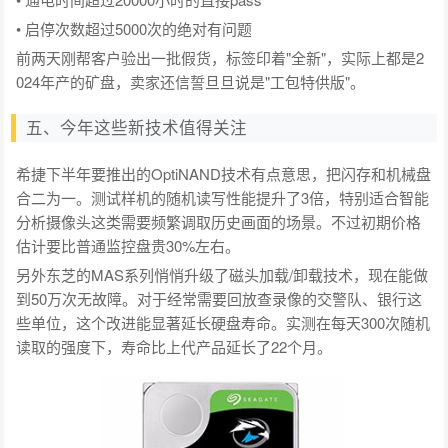
• 启停次数超过5000次的绝对有问题
前两天刚帮客户验出一批假货，标签印着"全新"，实际上都是2
024年产的矿盘，卖家还信誓旦旦说是"工包特供版"。
五、今年这些新技术值得关注
希捷下半年要推出的OptiNAND技术有点意思，把闪存和机械盘
合二为一。测试样机的随机读写性能提升了3倍，特别适合智能
分析摄像头这类需要频繁调取历史画面的场景。不过初期价格
估计要比普通监控盘贵30%左右。
另外东芝的MAS系列悄悄升级了磁头加载/卸载技术，现在能做
到50万次无故障。对于经常需要回放查录像的交警队、银行这
些单位，这个改进能显著延长硬盘寿命。实测在每天300次随机
读取的强度下，寿命比上代产品延长了22个月。