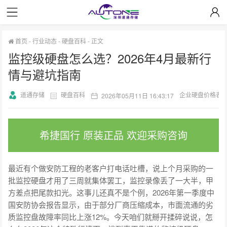
首页
-
行业动态
-
硬盘百科
-
正文
监控级硬盘怎么选？2026年4月最新行
情与避坑指南
道通存储
硬盘百科
企业硬盘价格表
2026年05月11日 16:43:17
希捷国行 原装正品 欢迎采购咨询
最近有个做安防工程的老客户打电话吐槽，说上个月采购的一
批监控硬盘才用了三周就集体罢工，监控录像丢了一大半，甲
方差点把尾款扣光。这事儿还真不是个例，2026年第一季度中
国安防协会报告显示，由于部分厂商压缩成本，市面流通的劣
质监控盘故障率同比上涨12%。今天咱们就掰开揉碎说说，怎