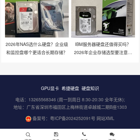
2026年NAS选什么硬盘？企业级
IBM服务器硬盘还值得买吗？
和监控盘哪个更适合长期存储？
2026年企业存储选型要注意什
么？
GPU显卡
希捷硬盘
硬盘知识
电话：13265568346 (周一到周日 8:30-20:30 全年无休);
地址：广东省深圳市福田区上梅林街道卓越城二期B座1303
备案号：
粤ICP备2024252091号
网站XML