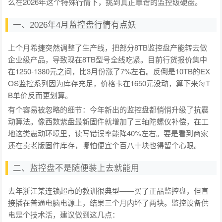
么在2026年这个特殊行情下，挑到真正靠谱的监控级硬盘。
一、2026年4月监控盘行情有点妖
上个月希捷突然调整了生产线，把部分8TB监控盘产能转去做
企业级产品，导致现在8TB型号全线吃紧。目前行货报价集中
在1250-1380元之间，比3月份涨了7%左右。反倒是10TB的EX
OS监控系列因为库存充足，价格卡在1650元没动，算下来每T
B单价反而更划算。
有个容易被忽略的细节：今年新出的监控盘都悄悄升级了抗震
动算法。像西数紫盘最新固件就增加了三轴陀螺仪补偿，在工
地这类震动环境里，读写错误率能降40%左右。要是看到商家
还在卖老版固件库存，哪怕便宜个百八十块也得留个心眼。
二、监控盘不是随便装上去就能用
去年浙江某连锁超市的教训很典型——买了正品监控盘，但直
接插在普通电脑电源上，结果三个月内坏了两块。监控设备供
电是个技术活，建议做到这几点：