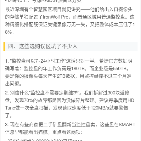
最近深圳有个智慧园区项目就更讲究——他们给出入口摄像头
的存储单独配置了IronWolf Pro，而普通区域用普通监控盘。这
种精细化搭配既保证关键录像万无一失，又把整体成本压低了1
8%。
四、这些选购误区坑了不少人
1. "监控盘可以7×24小时工作"这话只对一半。希捷官方数据明
确写着：监控盘的年工作负荷是180TB，而企业级是550TB。
要是你的摄像头每天产生2TB数据，用监控盘撑不过三个月准
出问题。
2. 别信什么"监控盘不需要定期维护"。我们拆解过300块返修
盘，发现70%的故障都是因为没做碎片整理。建议每季度用HD
Tune做一次全盘扫描，发现读取速度低于120MB/s就要警惕
了。
3. 现在有些商家把二手矿盘翻新当监控盘卖，这些盘在SMART
信息里都能看出猫腻。重点看这两项：
• 通电时间超过20000小时的直接pass