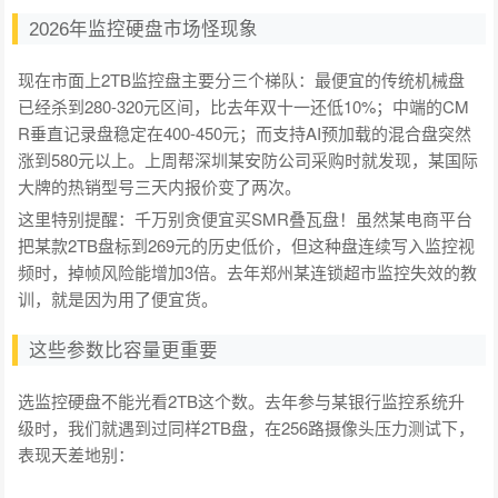
2026年监控硬盘市场怪现象
现在市面上2TB监控盘主要分三个梯队：最便宜的传统机械盘
已经杀到280-320元区间，比去年双十一还低10%；中端的CM
R垂直记录盘稳定在400-450元；而支持AI预加载的混合盘突然
涨到580元以上。上周帮深圳某安防公司采购时就发现，某国际
大牌的热销型号三天内报价变了两次。
这里特别提醒：千万别贪便宜买SMR叠瓦盘！虽然某电商平台
把某款2TB盘标到269元的历史低价，但这种盘连续写入监控视
频时，掉帧风险能增加3倍。去年郑州某连锁超市监控失效的教
训，就是因为用了便宜货。
这些参数比容量更重要
选监控硬盘不能光看2TB这个数。去年参与某银行监控系统升
级时，我们就遇到过同样2TB盘，在256路摄像头压力测试下，
表现天差地别：