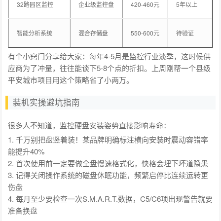
32路园区监控
企业级监控盘
420-460元
5年以上
智能分析系统
混合存储盘
550-600元
待验证
有个小窍门分享给大家：每年4-5月是监控行业淡季，这时候供
应商为了冲量，往往能谈下5-8个点的折扣。上周刚帮一个县级
平安城市项目用这个策略省了小两万。
装机实操避坑指南
很多人不知道，监控硬盘安装姿势直接影响寿命：
1. 千万别把盘竖着装！某品牌明确标注横向安装时震动容错率
能提升40%
2. 首次使用前一定要做全盘慢速格式化，快格会埋下坏道隐患
3. 记得关闭操作系统的磁盘休眠功能，频繁启停比连续运转更
伤盘
4. 每月至少要检查一次S.M.A.R.T.数据，C5/C6项出现警告就要
准备换盘