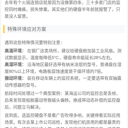
去年有个火锅连锁店就是因为没做第四条，三十多家门店的监
控同时瘫痪，损失惨重。其实他们的硬盘半年前就报警了，只
是没人留意。
特殊环境应对方案
遇到这些特殊情况要特别注意：
高温环境：
在钢厂这类场所，建议给硬盘舱加装工业风扇。测
试数据显示，温度每降低5℃，硬盘寿命能延长28%左右。
高湿环境：
沿海地区最好选带有纳米涂层的型号，普通盘在湿
度80%以上环境，电路板腐蚀速度是干燥环境的7倍。
振动环境：
装在移动车辆上的监控系统，一定要选带有双轴震
动传感器的型号。
前段时间处理过一个典型案例：某海运公司的监控总是丢帧，
后来发现是船舱震动导致磁头偏移。换成带动态补偿的监控盘
后，问题立马解决。
说到底，选监控硬盘不是看广告吹得多响，关键得看实际应用
场景。有次去某上市公司巡检，发现他们机房用的都是最贵的