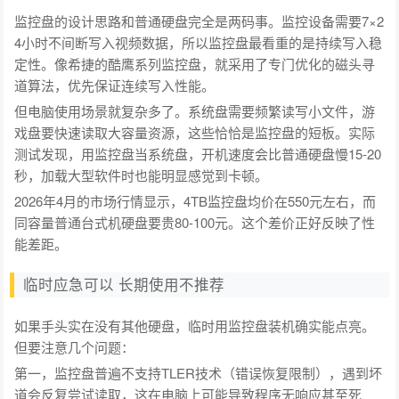
监控盘的设计思路和普通硬盘完全是两码事。监控设备需要7×2
4小时不间断写入视频数据，所以监控盘最看重的是持续写入稳
定性。像希捷的酷鹰系列监控盘，就采用了专门优化的磁头寻
道算法，优先保证连续写入性能。
但电脑使用场景就复杂多了。系统盘需要频繁读写小文件，游
戏盘要快速读取大容量资源，这些恰恰是监控盘的短板。实际
测试发现，用监控盘当系统盘，开机速度会比普通硬盘慢15-20
秒，加载大型软件时也能明显感觉到卡顿。
2026年4月的市场行情显示，4TB监控盘均价在550元左右，而
同容量普通台式机硬盘要贵80-100元。这个差价正好反映了性
能差距。
临时应急可以 长期使用不推荐
如果手头实在没有其他硬盘，临时用监控盘装机确实能点亮。
但要注意几个问题：
第一，监控盘普遍不支持TLER技术（错误恢复限制），遇到坏
道会反复尝试读取，这在电脑上可能导致程序无响应甚至死