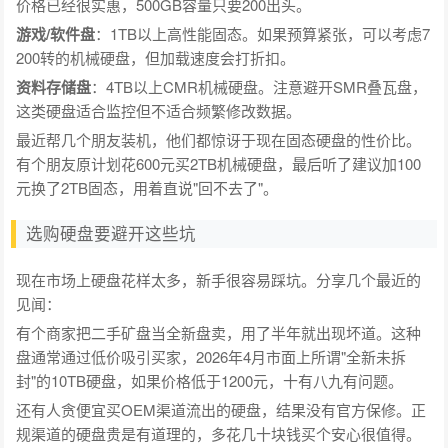
价格已经很实惠，500GB容量只要200出头。
游戏/软件盘
：1TB以上高性能固态。如果预算紧张，可以考虑7
200转的机械硬盘，但加载速度会打折扣。
资料存储盘
：4TB以上CMR机械硬盘。注意避开SMR叠瓦盘，
这类硬盘适合监控但不适合频繁修改数据。
最近帮几个朋友装机，他们都惊讶于现在固态硬盘的性价比。
有个朋友原计划花600元买2TB机械硬盘，最后听了建议加100
元换了2TB固态，用着直说"回不去了"。
选购硬盘要避开这些坑
现在市场上硬盘花样太多，新手很容易踩坑。分享几个最近的
见闻：
有个商家把二手矿盘当全新盘卖，用了半年就出现坏道。这种
盘通常通过低价吸引买家，2026年4月市面上所谓"全新未拆
封"的10TB硬盘，如果价格低于1200元，十有八九有问题。
还有人贪便宜买OEM渠道流出的硬盘，结果没有官方保修。正
规渠道的硬盘贵是有道理的，多花几十块钱买个安心很值得。