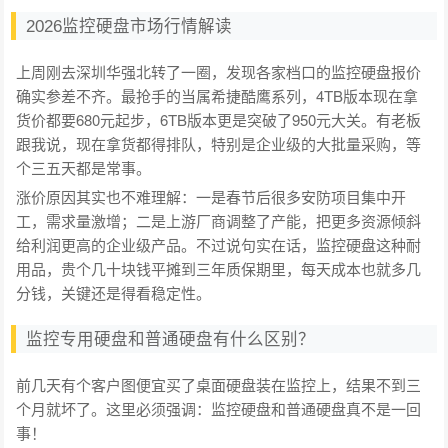
2026监控硬盘市场行情解读
上周刚去深圳华强北转了一圈，发现各家档口的监控硬盘报价
确实参差不齐。最抢手的当属希捷酷鹰系列，4TB版本现在拿
货价都要680元起步，6TB版本更是突破了950元大关。有老板
跟我说，现在拿货都得排队，特别是企业级的大批量采购，等
个三五天都是常事。
涨价原因其实也不难理解：一是春节后很多安防项目集中开
工，需求量激增；二是上游厂商调整了产能，把更多资源倾斜
给利润更高的企业级产品。不过说句实在话，监控硬盘这种耐
用品，贵个几十块钱平摊到三年质保期里，每天成本也就多几
分钱，关键还是得看稳定性。
监控专用硬盘和普通硬盘有什么区别？
前几天有个客户图便宜买了桌面硬盘装在监控上，结果不到三
个月就坏了。这里必须强调：监控硬盘和普通硬盘真不是一回
事！