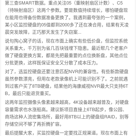
第三查SMART数据。重点关注05（重映射扇区计数）、C5
（待映射扇区）这两个参数。要是数值持续增长，哪怕硬盘现
在能用也得备份数据准备更换了。我遇到最夸张的一个案例，
某小区监控硬盘的05值都到2000多了还在凑合用，结果有天凌
晨突发故障，正巧那天发生了失窃案...
说句掏心窝子的话，现在市面上确实有些低价盘，但监控系统
关系重大，千万别为省几百块钱埋下隐患。最近帮几个老客户
做了硬盘更换方案，都是先把最重要的点位换新盘，其他点位
分批更换，这样既保证安全又分散了成本压力。
对了，选监控硬盘还要注意匹配NVR的兼容性。有些新款硬盘
虽然参数漂亮，但用在老款录像机上可能识别不了。之前就遇
到过客户买了8TB硬盘，结果他的海康威视NVR最大只支持6T
B，最后只能退货重买。
这两年监控摄像头像素越来越高，4K设备越来越普及，对硬盘
容量需求也水涨船高。建议新项目直接上6TB起步，像公园、
商场这种人流密集场所，最好用8TB以上的硬盘组RAID，别等
存储空间不够了再折腾扩容。
最后提醒大家，买监控硬盘一定要找正规渠道。现在市面上有