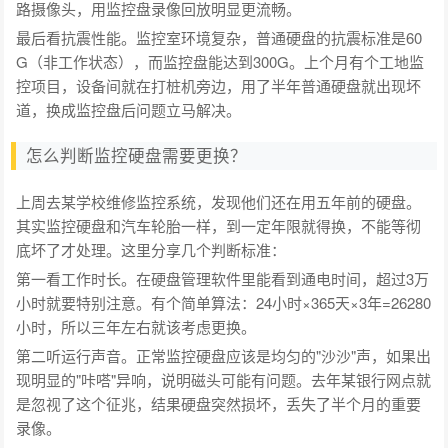
路摄像头，用监控盘录像回放明显更流畅。
最后看抗震性能。监控室环境复杂，普通硬盘的抗震标准是60
G（非工作状态），而监控盘能达到300G。上个月有个工地监
控项目，设备间就在打桩机旁边，用了半年普通硬盘就出现坏
道，换成监控盘后问题立马解决。
怎么判断监控硬盘需要更换？
上周去某学校维修监控系统，发现他们还在用五年前的硬盘。
其实监控硬盘和汽车轮胎一样，到一定年限就得换，不能等彻
底坏了才处理。这里分享几个判断标准：
第一看工作时长。在硬盘管理软件里能看到通电时间，超过3万
小时就要特别注意。有个简单算法：24小时×365天×3年=26280
小时，所以三年左右就该考虑更换。
第二听运行声音。正常监控硬盘应该是均匀的"沙沙"声，如果出
现明显的"咔嗒"异响，说明磁头可能有问题。去年某银行网点就
是忽视了这个征兆，结果硬盘突然损坏，丢失了半个月的重要
录像。