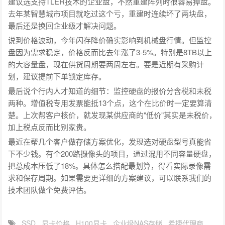
建议选支持TLER技术的企业盘，不然重建阵列时很容易掉盘。
去年某智慧城市项目就吃过这个亏，重建时连续坏了两块盘，
最后还是换回企业级才解决问题。
说到价格波动，今年闪存降价确实影响到机械盘行情。但监控
盘因为需求稳定，价格反而比去年涨了3-5%。特别是8TB以上
的大容量盘，现在供货周期要两周左右。要是近期有采购计
划，建议提前下单锁定库存。
最后说个行内人才知道的细节：监控硬盘的报价分含税和未税
两种。增值税专用发票能抵13个点，这个在比价时一定要算清
楚。上次帮客户核价，就发现某供应商的"低价"其实是未税价，
加上税点反而比别家贵。
最近在帮几个客户做存储方案优化，发现选对硬盘型号真能省
下不少钱。有个200路摄像头的项目，通过混用不同容量硬盘，
把总成本压低了18%。具体怎么搭配最划算，得看实际录像需
求和保存周期。如果需要更详细的方案建议，可以联系我们的
技术团队做个免费评估。
SSD
显卡价格
H100显卡
企业级NAS存储
希捷代理商