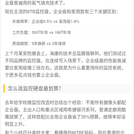
业盘普遍用的氦气填充技术了。
现在主流的6TB监控盘，企业级和家用款有三个关键区别：
年故障率：企业级0.5% vs 家用级1.8%
工作负载：550TB/年 vs 180TB/年
质保期限：5年换新 vs 3年保修
上个月某安防展会上，海康的技术总监跟我聊到，他们测试过
不同品牌的监控盘。在连续写入场景下，企业级盘的性能衰减
要比家用级慢三倍左右。这就是为什么重要场所的监控系统，
宁愿多花点钱也要上企业盘。
怎么选监控硬盘最划算？
去年给学校做监控改造时总结出个经验：不是所有摄像头都配
企业盘。主出入口和重点区域用希捷银河系列，普通走廊用酷
鹰就够了。这样搭配比全用企业盘省了35%预算，故障率却没
明显上升。
有个小技巧分享给大家：看硬盘的MTBF指标。现在靠谱的企