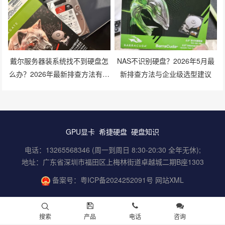
戴尔服务器装系统找不到硬盘怎
NAS不识别硬盘？2026年5月最
么办？2026年最新排查方法有哪
新排查方法与企业级选型建议
些？
GPU显卡
希捷硬盘
硬盘知识
电话：13265568346 (周一到周日 8:30-20:30 全年无休);
地址：广东省深圳市福田区上梅林街道卓越城二期B座1303
备案号：
粤ICP备2024252091号
网站XML
搜索
产品
电话
咨询