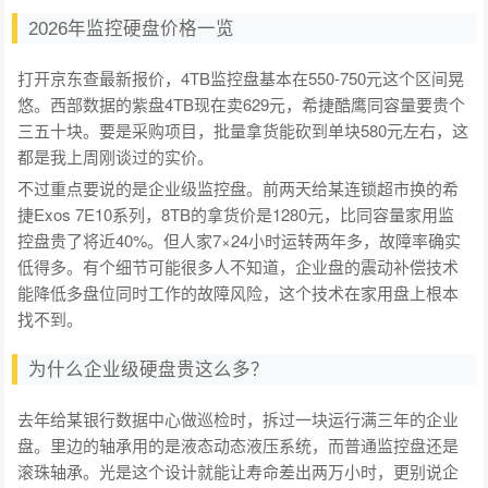
2026年监控硬盘价格一览
打开京东查最新报价，4TB监控盘基本在550-750元这个区间晃
悠。西部数据的紫盘4TB现在卖629元，希捷酷鹰同容量要贵个
三五十块。要是采购项目，批量拿货能砍到单块580元左右，这
都是我上周刚谈过的实价。
不过重点要说的是企业级监控盘。前两天给某连锁超市换的希
捷Exos 7E10系列，8TB的拿货价是1280元，比同容量家用监
控盘贵了将近40%。但人家7×24小时运转两年多，故障率确实
低得多。有个细节可能很多人不知道，企业盘的震动补偿技术
能降低多盘位同时工作的故障风险，这个技术在家用盘上根本
找不到。
为什么企业级硬盘贵这么多？
去年给某银行数据中心做巡检时，拆过一块运行满三年的企业
盘。里边的轴承用的是液态动态液压系统，而普通监控盘还是
滚珠轴承。光是这个设计就能让寿命差出两万小时，更别说企