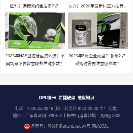
区别？选错真的会后悔吗？
么办？2026年最新排查方法有哪
些？
2026年NAS监控硬盘怎么选？不
2026年5月企业硬盘2T够用吗？
同场景下要留意哪些关键参数？
采购时需要注意哪些坑？
GPU显卡
希捷硬盘
硬盘知识
电话：13265568346 (周一到周日 8:30-20:30 全年无休);
地址：广东省深圳市福田区上梅林街道卓越城二期B座1303
备案号：
粤ICP备2024252091号
网站XML