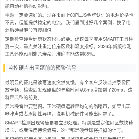
能自动补偿振动影响。
电源一定要选好的。现在市面上80PLUS金牌认证的电源价格也
不贵，但能提供稳定的电流。我们遇到过好几个案例，换了电
源后硬盘寿命直接翻倍。
定期检查硬盘健康状态也很必要。建议每季度用SMART工具检
测一次，重点关注重定位扇区数和温度指标。2026年新版检测
工具还能预测剩余寿命，准确率能达到85%。
监控硬盘出问题前的预警信号
最明显的征兆是读写速度突然变慢。有个客户反映监控录像回
放卡顿，检查后发现硬盘的寻道时间从8ms增加到了20ms，这
就是典型的前兆。
异常噪音也要警惕。正常硬盘运转是均匀的嗡嗡声，如果出现
咔咔声或者周期性异响，说明机械部件可能出问题了。
SMART检测出现警告更要立即处理。特别是重定位扇区数快速
增长，或者温度持续偏高，这些都是硬盘即将挂掉的信号。
系统频繁报错也不能忽视。有些监控系统会记录硬盘错误日