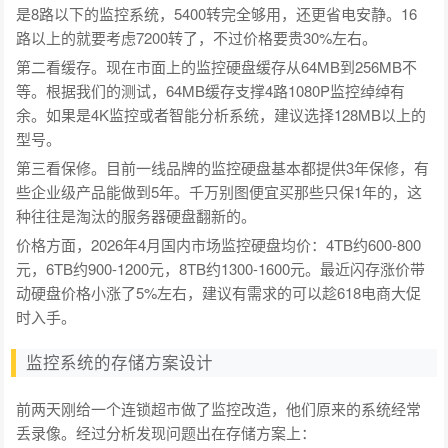
是8路以下的监控系统，5400转完全够用，还更省电安静。16
路以上的就要考虑7200转了，不过价格要贵30%左右。
第二看缓存。现在市面上的监控硬盘缓存从64MB到256MB不
等。根据我们的测试，64MB缓存支撑4路1080P监控绰绰有
余。如果是4K监控或者智能分析系统，建议选择128MB以上的
型号。
第三看保修。目前一线品牌的监控硬盘基本都提供3年保修，有
些企业级产品能做到5年。千万别图便宜买那些只保1年的，这
种往往是淘汰的服务器硬盘翻新的。
价格方面，2026年4月国内市场监控硬盘均价：4TB约600-800
元，6TB约900-1200元，8TB约1300-1600元。最近闪存涨价带
动硬盘价格小涨了5%左右，建议有需求的可以趁618电商大促
时入手。
监控系统的存储方案设计
前两天刚给一个连锁超市做了监控改造，他们原来的系统经常
丢录像。经过分析发现问题出在存储方案上：