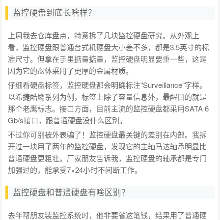
监控硬盘到底长啥样？
上周我去仓库盘点，特意拆了几块监控硬盘研究。从外观上
看，监控硬盘跟普通台式机硬盘大小差不多，都是3.5英寸的标
准尺寸。但拿在手里掂量掂量，监控硬盘明显要重一些，这是
因为它的盘体采用了更厚的金属材质。
仔细看硬盘标签，监控硬盘都会明确标注"Surveillance"字样。
以希捷酷鹰系列为例，标签上除了容量信息外，最醒目的就是
那个老鹰标志。接口方面，目前主流的监控硬盘都采用SATA 6
Gb/s接口，跟普通硬盘没什么区别。
不过你可别被外表骗了！监控硬盘最关键的差别在内部。我拆
开过一块用了两年的监控硬盘，发现它的主轴马达轴承明显比
普通硬盘更粗壮。厂家朋友告诉我，监控硬盘的轴承都是专门
加强过的，能承受7×24小时不间断工作。
监控硬盘和普通硬盘有啥区别？
去年帮朋友装监控系统时，他非要省这笔钱，结果用了普通硬