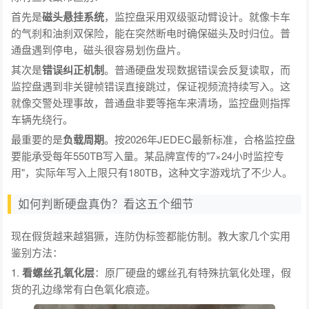
首先是
磁头悬挂系统
，监控盘采用双级驱动臂设计。就像卡车
的气刹和油刹双保险，能在突然断电时确保磁头及时归位。普
通盘遇到停电，磁头很容易划伤盘片。
其次是
错误纠正机制
。普通硬盘发现数据错误会反复读取，而
监控盘遇到非关键帧错误直接跳过，保证视频流持续写入。这
就像交警处理事故，普通盘非要等拖车来清场，监控盘则指挥
车辆先绕行。
最重要的是
负载周期
。按2026年JEDEC最新标准，合格监控盘
要能承受每年550TB写入量。某品牌宣传的"7×24小时监控专
用"，实际年写入上限只有180TB，这种文字游戏坑了不少人。
如何判断硬盘真伪？看这五个细节
现在假货越来越猖獗，连防伪标签都能仿制。教大家几个实用
鉴别方法：
1.
看螺丝孔氧化层
：原厂硬盘的螺丝孔有特殊抗氧化处理，假
货的孔边缘常有白色氧化痕迹。