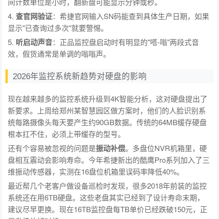
间计数单位是小时，翻新盘可能显示分钟或秒。
4.
查官网验证
：希捷官网输入SN码能查到具体生产日期，如果
显示"已查询过多次"就要警惕。
5.
听启动声音
：正品监控盘启动时有明显的"嗒-嗡"两段式音
效，假货通常是单调的嗡嗡声。
2026年监控系统新趋势对硬盘的影响
现在越来越多的监控系统升级到4K智能分析，这对硬盘提出了
新要求。上周给郑州某智慧园区做方案时，他们的人脸识别系
统每路摄像头每天要产生约90GB数据。传统的64MB缓存硬盘
根本扛不住，必须上带缓存的型号。
还有个容易被忽视的问题是
振动补偿
。多盘位NVR机箱里，硬
盘相互震动会影响寿命。今年希捷新出的酷鹰Pro系列加入了三
维振动传感器，实测在16盘位机箱里误码率降低40%。
最近帮几个老客户做设备巡检时发现，很多2018年前装的监控
系统还在用6TB硬盘。这些老盘其实已经到了设计寿命末期，
建议尽早更换。现在16TB监控盘每TB单价已经跌破150元，正