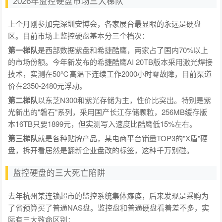
2026年监控硬盘市场三大梯队
上个月刚参加完深圳安博会，各家展台最显眼的永远是硬盘
区。目前市场上监控硬盘基本分三个档次：
第一梯队
是西部数据紫盘和希捷酷鹰，两家占了国内70%以上
的市场份额。今年新发布的希捷酷鹰AI 20TB版本采用激光焊接
技术，实测在50℃高温下连续工作2000小时零故障，目前渠道
价在2350-2480元浮动。
第二梯队
以东芝N300和紫光存储为主，性价比突出。特别是紫
光新出的"磐石"系列，采用国产长江存储颗粒，256MB缓存版
本16TB只要1899元，但实测写入速度比酷鹰低15%左右。
第三梯队
就是各种贴牌产品，某电商平台销量TOP3的"X盾"硬
盘，拆开看居然是翻新企业盘改的标签，这种千万别碰。
监控硬盘的三大死亡陷阱
去年杭州某连锁超市的监控系统集体瘫痪，后来发现是采购为
了省预算买了普通NAS盘。监控盘和普通硬盘看着差不多，实
际有三大致命区别：