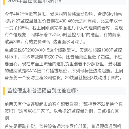
2026年监控硬盘市场行情
今年4月行情挺有意思。受原材料价格波动影响，希捷SkyHaw
k系列2T监控盘批发价普遍在430-460元之间浮动，比去年双十
一贵了约5%。我上周刚跑完华强北几个大代理商的仓库，发现
有个怪现象：同样标着"7×24小时监控专用"的硬盘，有的商家
敢卖399，有的要价499，这里面水可深了。
重点说说ST2000VX015这个爆款型号。实测在16路1080P监控
环境下，平均年故障率仅0.7%，比普通桌面盘低了四倍。不过
要当心，现在市面上流通的这批货里混着不少翻新盘，最明显
的破绽就是SATA接口有插拔痕迹，序列号标签边缘起皱。上周
帮东莞一个安防工程公司验货，20块里就揪出3块动过手脚的。
监控硬盘和普通硬盘到底差在哪？
前两天有个做连锁超市的客户跟我急眼："监控盘不就是换个标
签吗？"这可冤枉厂家了。以希捷2T监控盘为例，三点核心区
别：
首先是振动补偿。监控设备通常多盘位部署，普通硬盘遇到机