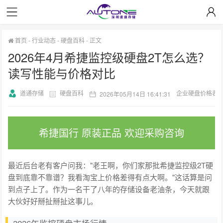
首页
-
行业动态
-
硬盘百科
-
正文
2026年4月希捷监控级硬盘2T怎么选？
读写性能与价格对比
道通存储
硬盘百科
企业硬盘价格表
2026年05月14日 16:41:31
希捷国行 原装正品 欢迎采购咨询
最近后台老有客户问我："老王啊，你们家那批希捷监控级2T硬
盘到底靠不靠谱？我看淘宝上价格差得有点大啊。"这话算是问
到点子上了。作为一名干了八年的存储设备老油条，今天就跟
大伙好好掰扯掰扯这事儿。