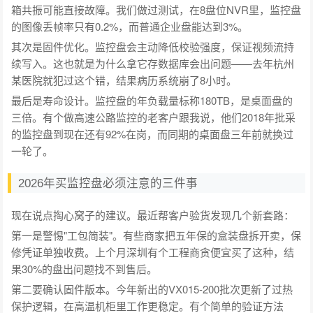
箱共振可能直接故障。我们做过测试，在8盘位NVR里，监控盘
的图像丢帧率只有0.2%，而普通企业盘能达到3%。
其次是固件优化。监控盘会主动降低校验强度，保证视频流持
续写入。这也就是为什么拿它存数据库会出问题——去年杭州
某医院就犯过这个错，结果病历系统崩了8小时。
最后是寿命设计。监控盘的年负载量标称180TB，是桌面盘的
三倍。有个做高速公路监控的老客户跟我说，他们2018年批采
的监控盘到现在还有92%在岗，而同期的桌面盘三年前就换过
一轮了。
2026年买监控盘必须注意的三件事
现在说点掏心窝子的建议。最近帮客户验货发现几个新套路：
第一是警惕"工包简装"。有些商家把五年保的盒装盘拆开卖，保
修凭证单独收费。上个月深圳有个工程商贪便宜买了这种，结
果30%的盘出问题找不到售后。
第二要确认固件版本。今年新出的VX015-200批次更新了过热
保护逻辑，在高温机柜里工作更稳定。有个简单的验证方法