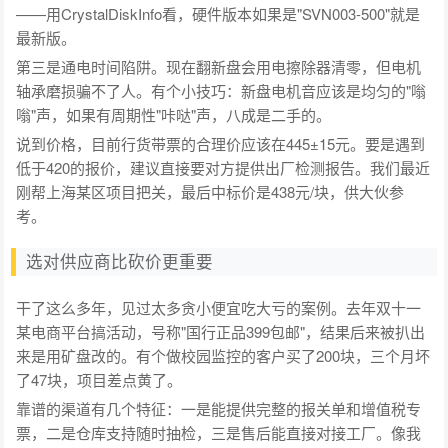
——用CrystalDiskInfo看，硬件版本如果是"SVN003-500"就是
最新版。
第三是通电时间陷阱。现在翻新盘会用电擦除器清零，但电机
轴承磨损骗不了人。有个小技巧：新盘电机音应该是均匀的"嗡
嗡"声，如果有周期性"咔哒"声，八成是二手的。
说到价格，目前行货带票的合理价应该在445±15元。要是遇到
低于420的报价，建议直接要对方提供出厂检测报告。我们最近
刚帮上海某区项目把关，最后中标价是438元/块，供大伙参
考。
选对供应商比砍价更重要
干了这么多年，见过太多贪小便宜吃大亏的案例。去年双十一
某电商平台搞活动，号称"国行正品399包邮"，结果后来被扒出
来是用矿盘改的。有个做校园监控的客户买了200块，三个月坏
了47块，项目差点黄了。
靠谱的渠道有几个特征：一是能提供完整的报关单和增值税专
票，二是仓库支持随时抽检，三是售后能直接对接工厂。像我