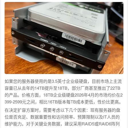
如果您的服务器使用的是3.5英寸企业级硬盘，目前市场上主流
容量已从去年的14TB提升至18TB，部分厂商甚至推出了22TB
的产品。价格方面，18TB企业级硬盘2026年4月的市场均价在2
399-2599元之间，相比16TB版本每TB成本更低，性价比更高。
在决定扩容方案时，需要考虑以下几个因素：现有服务器的盘
位是否充足、数据重要性和访问频率、预算限制以及IT人员的
维护能力。对于关键业务数据，建议采用RAID5或RAID6阵列