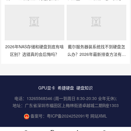
失风险？
划算？
2026年NAS存储和硬盘到底有啥
戴尔服务器装系统找不到硬盘怎
区别？选错真的会后悔吗？
么办？2026年最新排查方法有哪
些？
GPU显卡
希捷硬盘
硬盘知识
电话：13265568346 (周一到周日 8:30-20:30 全年无休);
地址：广东省深圳市福田区上梅林街道卓越城二期B座1303
备案号：
粤ICP备2024252091号
网站XML