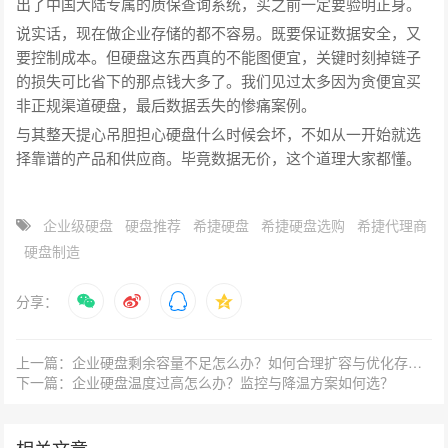
出了中国大陆专属的质保查询系统，买之前一定要验明正身。
说实话，现在做企业存储的都不容易。既要保证数据安全，又
要控制成本。但硬盘这东西真的不能图便宜，关键时刻掉链子
的损失可比省下的那点钱大多了。我们见过太多因为贪便宜买
非正规渠道硬盘，最后数据丢失的惨痛案例。
与其整天提心吊胆担心硬盘什么时候会坏，不如从一开始就选
择靠谱的产品和供应商。毕竟数据无价，这个道理大家都懂。
企业级硬盘
硬盘推荐
希捷硬盘
希捷硬盘选购
希捷代理商
硬盘制造
分享：
上一篇：企业硬盘剩余容量不足怎么办？如何合理扩容与优化存储空间？
下一篇：企业硬盘温度过高怎么办？监控与降温方案如何选？