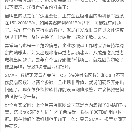
以下情况，就得做好备份准备了：
最明显的就是读写速度变慢。正常企业级硬盘的随机读写应该
在150-200MB/s，如果突然降到80MB/s以下，可能就有问题
了。我们有个教育行业的客户，就是在发现批量拷贝文件速度
明显下降后，及时更换了一批硬盘，避免了数据丢失。
异常噪音也是一个危险信号。企业级硬盘工作时应该是持续稳
定的嗡嗡声，如果出现咔嗒声或者高频啸叫，八成是磁头或者
电机出问题了。去年有个医疗影像存储项目，就是因为忽略了
硬盘异响，导致3块硬盘同时损坏。
SMART数据更要重点关注。C5（待映射扇区数）和C6（不可
修复扇区数）这两个参数一旦出现非零值，就说明硬盘开始出
问题了。现在很多监控软件都能设置阈值报警，建议把报警阈
值设得保守一些。
说个真实案例：上个月某互联网公司就是因为忽视了SMART报
警，结果raid5阵列里同时坏了两块盘，损失了30TB的用户数
据。现在他们的运维规范里加了一条：只要SMART报警立即更
换硬盘。