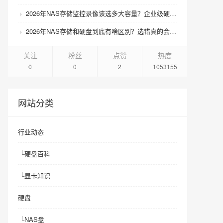
2026年NAS存储监控录像该选多大容量？企业级硬盘怎么搭配才划算？
2026年NAS存储和硬盘到底有啥区别？选错真的会后悔吗？
关注
粉丝
点赞
热度
0
0
2
1053155
网站分类
行业动态
└
硬盘百科
└
显卡知识
硬盘
└
NAS盘