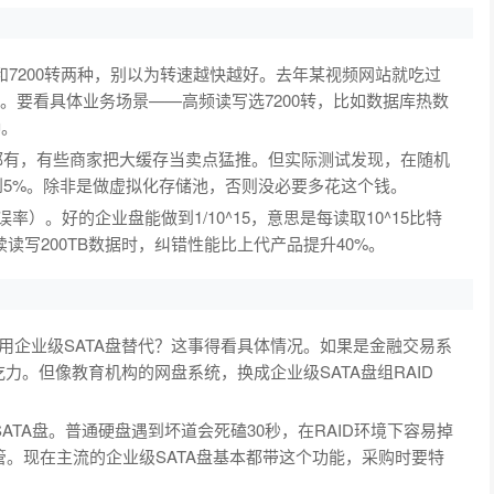
转和7200转两种，别以为转速越快越好。去年某视频网站就吃过
%。要看具体业务场景——高频读写选7200转，比如数据库热数
种。
MB都有，有些商家把大缓存当卖点猛推。但实际测试发现，在随机
不到5%。除非是做虚拟化存储池，否则没必要多花这个钱。
）。好的企业盘能做到1/10^15，意思是每读取10^15比特
读写200TB数据时，纠错性能比上代产品提升40%。
能用企业级SATA盘替代？这事得看具体情况。如果是金融交易系
吃力。但像教育机构的网盘系统，换成企业级SATA盘组RAID
ATA盘。普通硬盘遇到坏道会死磕30秒，在RAID环境下容易掉
接管。现在主流的企业级SATA盘基本都带这个功能，采购时要特