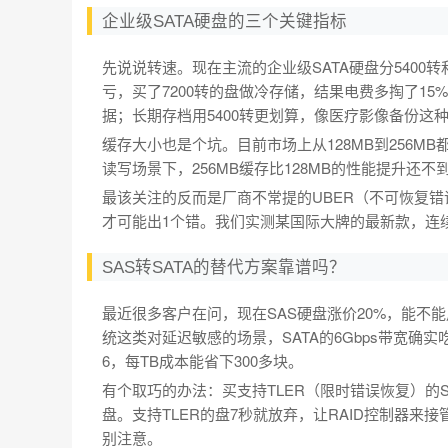
企业级SATA硬盘的三个关键指标
先说说转速。现在主流的企业级SATA硬盘分5400
亏，买了7200转的盘做冷存储，结果电费多掏了15
据；长期存档用5400转更划算，像医疗影像备份这
缓存大小也是个坑。目前市场上从128MB到256
读写场景下，256MB缓存比128MB的性能提升还
最该关注的反而是厂商不常提的UBER（不可恢复错误率
才可能出1个错。我们实测某国际大牌的最新款，连续
SAS转SATA的替代方案靠谱吗？
最近很多客户在问，现在SAS硬盘涨价20%，能不
统这类对延迟敏感的场景，SATA的6Gbps带宽确实
6，每TB成本能省下300多块。
有个取巧的办法：买支持TLER（限时错误恢复）的S
盘。支持TLER的盘7秒就放弃，让RAID控制器来
别注意。