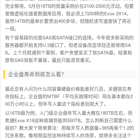
完全够用，5月份18TB的批量采购价在2100-2300元浮动。但要
是做虚拟化或者数据库应用，就必须上7200转的Exos 2X14，
虽然14TB的盘单价要贵出400多块，但随机读写速度快了将近
一倍。
有个容易踩的坑是SAS和SATA接口的选择。今年很多新采购的
服务器都开始支持U.3接口了，但老设备改造项目还是得用SA
S。上个月就遇到个案例，客户贪便宜买了批SATA盘，结果和
原有SAS背板不兼容，最后只能退货重买。
企业盘寿命到底怎么看？
最近总有人问为什么同容量硬盘价格能差好几百，关键就在寿
命指标上。企业盘的MTBF（平均无故障时间）现在基本都在2
00万小时以上，但年写入量这个指标差别就大了。
以16TB盘为例，入门级企业盘年写入量大概在180TB左右，而
希捷Exos X18这种高端货能到550TB。怎么判断自己需要什么
级别？教大家个简单算法：用每天写入数据量×365再乘个1.2的
冗余系数。像视频监控这种持续写入的场景，就得多关注这个