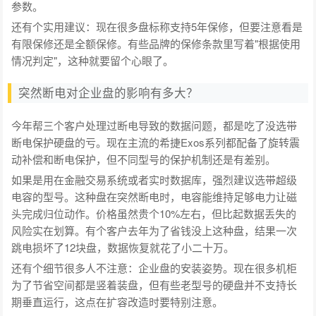
参数。
还有个实用建议：现在很多盘标称支持5年保修，但要注意看是
有限保修还是全额保修。有些品牌的保修条款里写着"根据使用
情况判定"，这种就要留个心眼了。
突然断电对企业盘的影响有多大？
今年帮三个客户处理过断电导致的数据问题，都是吃了没选带
断电保护硬盘的亏。现在主流的希捷Exos系列都配备了旋转震
动补偿和断电保护，但不同型号的保护机制还是有差别。
如果是用在金融交易系统或者实时数据库，强烈建议选带超级
电容的型号。这种盘在突然断电时，电容能维持足够电力让磁
头完成归位动作。价格虽然贵个10%左右，但比起数据丢失的
风险实在划算。有个客户去年为了省钱没上这种盘，结果一次
跳电损坏了12块盘，数据恢复就花了小二十万。
还有个细节很多人不注意：企业盘的安装姿势。现在很多机柜
为了节省空间都是竖着装盘，但有些老型号的硬盘并不支持长
期垂直运行，这点在扩容改造时要特别注意。