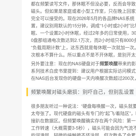
都在频繁读写文件，那休眠不但没必要，反而会导致
磁头。但如果是家庭或者小型工作室，只在晚上回家
完全可以接受的。现在2026年5月的各品牌NAS系统（群
置，建议别用默认的15分钟，调成“1小时或2小时”
眠、一个设置2小时休眠，经过2年多的日常使用，3
0盘那组通电次数达到2.1万次，而2小时组只有8000
“负载周期计数”上，这东西就是每休眠一次就加一次
次根本不算什么。所以重点不是不开休眠，是别开太
另外要注意：现在的NAS硬盘对于
频繁唤醒
带来的影
系列技术白皮书里提到：建议用户根据实际访问模式
在NAS后台发现你的硬盘一天内唤醒次数超过200
频繁唤醒对磁头磨损：别吓自己，但别乱设置
很多朋友听过一种说法：“硬盘每唤醒一次，磁头就要
太夸张了。现代硬盘的磁头有专门的“起飞/着陆区”
接趴在数据区。但频繁唤醒确实存在两个风险：第一
工作转速（大概需要3-5秒），磁头可能会因为气流
的润滑层，轻微的接触擦不坏涂层，但次数多了会累