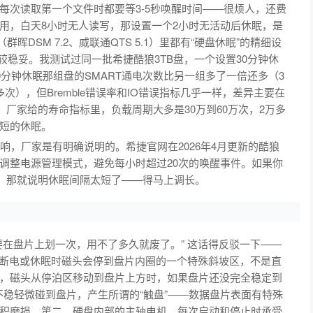
每次读取第一个文件时都要等3-5秒唤醒时间——很烦人，还费
用，白天8小时无人读写，那设置一个2小时无活动后休眠，是
晖DSM 7.2、威联通QTS 5.1）里都有“硬盘休眠”的精细设
比较稳妥。我测试过同一批希捷酷狼3TB盘，一个设置30分钟休
0分钟休眠那组盘的SMART通电次数比另一组多了一倍还多（3
多次），但Bremble错误率和IO错误指标几乎一样，差异主要在
。厂家给的寿命指标里，负载周期大多是30万到60万次，2万多
短的休眠。
响，厂家是有明确说明的。希捷官网在2026年4月更新的酷狼
调整电源管理模式，避免每小时超过20次的唤醒事件。如果你
次，那就说明休眠间隔太短了——得马上调长。
在盘片上划一次，用不了多久就废了。” 这话得反驳一下——
，断电或休眠时磁头会停到盘片内圈的一个特殊斜坡区，不是直
，磁头从停泊区移动到盘片上方时，如果盘片还没完全稳定到
不稳轻微碰到盘片，产生所谓的“触盘”——数据盘片表面有特殊
积磨损。第二，硬盘内部的主轴电机，每次启动和停止时承受