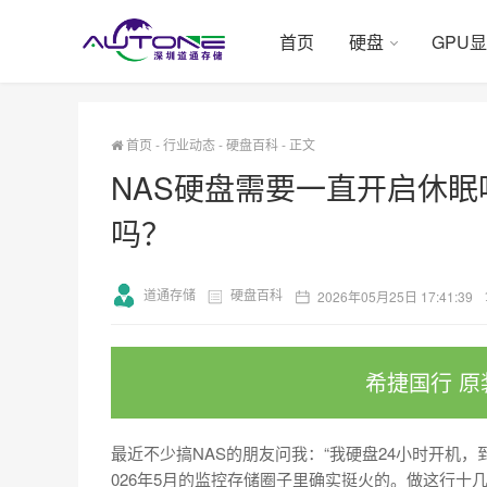
首页
硬盘
GPU
首页
-
行业动态
-
硬盘百科
-
正文
NAS硬盘需要一直开启休
吗？
道通存储
硬盘百科
2026年05月25日 17:41:39
希捷国行 原
最近不少搞NAS的朋友问我：“我硬盘24小时开机
026年5月的监控存储圈子里确实挺火的。做这行十