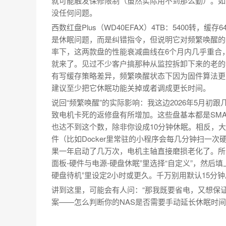
就可能触发保修限制（虽然实际用不到那么勤）。如果你的
没任何问题。
西数红盘Plus（WD40EFAX）4TB：5400转，缓
是休眠问题，而是纠错指令，但说明它对频繁唤醒的容错
率下，这两款盘的性能衰减曲线在6个月内几乎重合
就来了。见过不少客户搞那种从监控拆卸下来的老的希捷ST
有写缓存策略差异，频繁唤醒状态下因为固件算法更
建议至少把它休眠功能关掉或者调成更长时间。
说回“频繁唤醒”的实际影响：我这边2026年5月
致电机卡死的返修盘有所增加。这些盘基本都是SMART
也达不到这个数，除非你设成10分钟休眠。相反，大
件（比如Docker里常驻的小程序会每几分钟扫一次
果一年启动了几万次，电机主轴直接磨损老化了。所
面板-硬件与电源-硬盘休眠”里选择“自定义”，然后填
硬盘待机”里设定2小时或更久。千万别用默认15分钟
讲到这里，可能会有人问：“那我既要省电，又想保证
案——怎么判断你的NAS是否需要手动延长休眠时