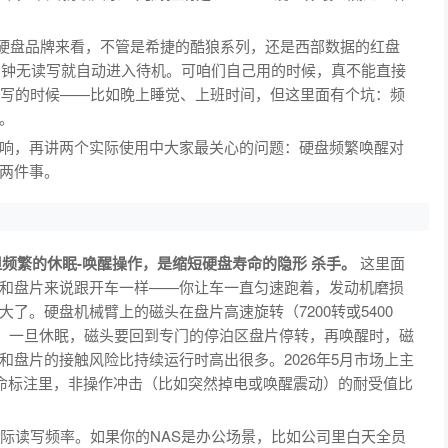
AS硬盘品牌来看，不管是希捷的酷狼系列，还是西部数据的红盘
0分钟无读写就自动进入待机。可咱们自己用的时候，真不能直接
读写的时候——比如晚上睡觉、上班时间，但这里面有个坑：频
。
响，再讲两个实际使用中大家最关心的问题：硬盘频繁唤醒对
两件事。
但频繁的休眠-唤醒操作，是缩短硬盘寿命的隐形 杀手。
这里面
和盘片来说跟开车一样——你让车一直匀速跑着，发动机磨损
了。硬盘机械臂上的磁头在盘片高速旋转（7200转或5400
面。一旦休眠，磁头要回到专门的停泊区盘片停转，再唤醒时，磁
盘片的接触风险比持续运行时高出很多。2026年5月市场上主
寿命标注里，非操作冲击（比如突然掉电或唤醒震动）的耐受值比
实际读写频率。如果你的NAS是办公场景，比如公司里白天全员