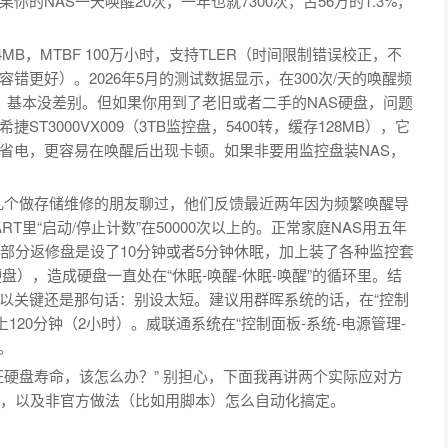
NAS一天唤醒20次，一年也就7300次，占56万的1.3%，
存64MB，MTBF 100万小时，支持TLER（时间限制错误校正，不
更好）。2026年5月的测试数据显示，在300次/天的唤醒频
，基本没差别。但如果你用到了老旧或者二手的NAS硬盘，问题
3000VX009（3TB监控盘，5400转，缓存128MB），它
省电，更容易在唤醒后出现卡顿。如果非要用监控盘装NAS，
初跟几个做存储维修的朋友聊过，他们反馈最近两年因为频繁唤醒导
里“启动/停止计数”在50000次以上的。正常家庭NAS用五年
部分返修盘是设了10分钟或者5分钟休眠，加上装了各种监控套
硬盘），造成硬盘一直处在“休眠-唤醒-休眠-唤醒”的循环里。结
以关键还是那句话：别设太短。建议用群晖系统的话，在“控制
上120分钟（2小时）。威联通系统在“控制面板-系统-电源管理-
。
硬盘寿命，该怎么办？” 别担心，下面我再讲两个实际应对方
间，以及非官方做法（比如用脚本）怎么自动化搞定。