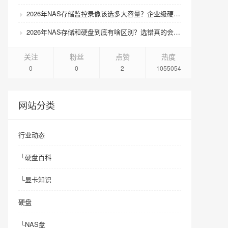
2026年NAS存储监控录像该选多大容量？企业级硬盘怎么搭配才划算？
2026年NAS存储和硬盘到底有啥区别？选错真的会后悔吗？
关注
粉丝
点赞
热度
0
0
2
1055054
网站分类
行业动态
└
硬盘百科
└
显卡知识
硬盘
└
NAS盘