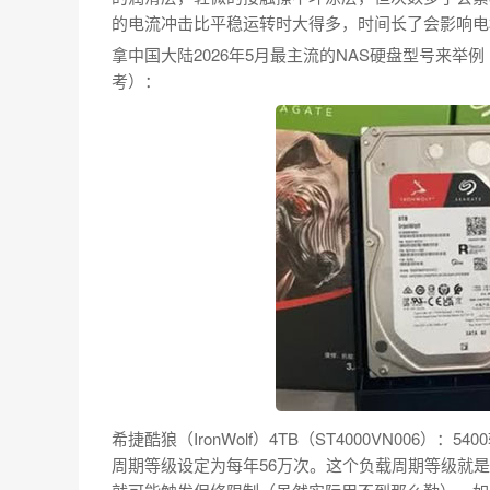
的电流冲击比平稳运转时大得多，时间长了会影响电
拿中国大陆2026年5月最主流的NAS硬盘型号来
考）：
希捷酷狼（IronWolf）4TB（ST4000VN006）
周期等级设定为每年56万次。这个负载周期等级就