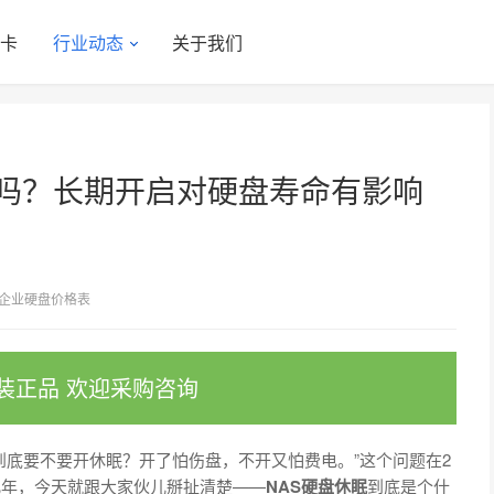
显卡
行业动态
关于我们
眠吗？长期开启对硬盘寿命有影响
企业硬盘价格表
装正品 欢迎采购咨询
，到底要不要开休眠？开了怕伤盘，不开又怕费电。”这个问题在2
几年，今天就跟大家伙儿掰扯清楚——
NAS硬盘休眠
到底是个什