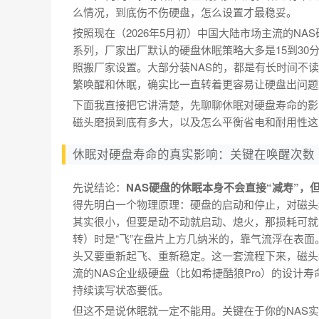
么情况，到底伤不伤硬盘，怎么设置才最稳妥。
按照现在（2026年5月初）中国大陆市场主流的N
系列，厂家出厂默认的硬盘休眠策略大多是15到3
照搬厂家设置。大部分装NAS的，都是有长时间不
繁唤醒和休眠，确实比一直转着更容易让硬盘出问题
下面我直接把它讲清楚，先聊聊休眠对硬盘寿命的影
磁头磨损到底有多大，以及怎么平衡省电和耐用性这
休眠对硬盘寿命的真实影响：关键在唤醒次数
先说结论：
NAS硬盘的休眠本身不会直接“减寿”，
得先明白一个物理原理：硬盘的启动和停止，对磁头
其实很小，但要是动不动就启动、熄火，那损耗可就大
转）时是“飞”在盘片上方几纳米的，靠气流浮在表
头又要重新起飞、重新稳定。这一套流程下来，磁头和
流的NAS企业级硬盘（比如希捷酷狼Pro）的设计
持续读写状态要低。
但这不是说休眠就一定不能用。关键在于你的NAS