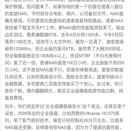
保护数据。但问题来了，如果你组的是一个四盘位或者八盘位
的家庭NAS，平时就存点电影、照片、公司备份文件，NAS盘
确实够用。可你要是在跑虚拟机或者搞爱快软路由，或者NAS
里挂着下载宝天天PT上传，那NAS盘的性能瓶颈就来了。我这
边实测过，像希捷酷狼8TB，去年4月炒到1300多，今年5月回
落到1180左右，连续写入大文件时，缓存一旦满了，速度直接
掉到120MB/s，而企业级的银河8TB，虽然贵了大概200块钱，
但全盘都能稳定在180MB/s以上，而且MTBF（平均无故障时
间）差了近一倍，普通NAS盘是100万小时，企业盘能干到250
万小时。这不是说NAS盘不行，而是你得看用途。要是你数据
比命还贵，比如你是搞设计的，图纸全在里头，或者你搞点小
金融数据，多花那两三百我觉得是买了个安心。反过来，你只
是存个剧，偶尔翻翻照片，那买企业级硬盘就是性能过剩，纯
属浪费钱。
另外，你们肯定听过“企业级硬盘噪音大”这个说法。这其实是个
误会，2026年出的企业级盘，比如西数的Ultrastar HC570系
列，用了氦气密封技术，噪音已经控制在26分贝左右，比很多
NAS盘还安静。反倒是有些NAS盘，因为为了提高抗震性能，