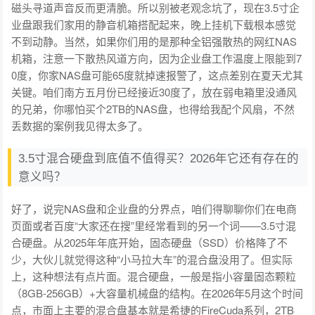
磁头寻道声音反而更清脆。所以别被老观念坑了，现在3.5寸企
业盘跟我们家用的静音机箱搭配起来，晚上挂机下载根本感觉
不到动静。当然，如果你们用的是那种全铝强散热的网红NAS
机箱，注意一下散热风道方向，因为企业盘工作温度上限能到7
0度，你家NAS盘可能65度就掉速报警了，这点差别在夏天尤其
关键。咱们南方五月份已经接近30度了，放在弱电箱里没通风
的兄弟，你哪怕买个2TB的NAS盘，也得给我配个风扇，不然
丢数据的案例我见得太多了。
3.5寸混合硬盘到底值不值得买？2026年它还有存在的
意义吗？
好了，说完NAS盘和企业盘的分界点，咱们得聊聊你们在电商
页面或者百度“大家还在搜”里经常看到的另一个词——3.5寸混
合硬盘。从2025年年底开始，固态硬盘（SSD）价格降了不
少，大伙儿就觉得这种“小马拉大车”的混合盘没用了。但实际
上，这种想法有点片面。混合硬盘，一般是指小容量固态颗粒
（8GB-256GB）+大容量机械盘的结构。在2026年5月这个时间
点，市面上主要的混合盘基本就是希捷的FireCuda系列，2TB