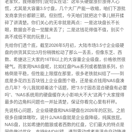
老家伙，我得跟你们说句实在话：这年头硬盘涨价涨得人心
慌，尤其是大容量3.5寸盘，几个大厂产能一收缩，咱们下游批
发商拿货价都颤三颤。但别慌，今天咱们就把这个事儿掰开揉
碎了讲清楚。你们关心的无非就是两点：一是这块盘长不长
眼，数据会不会一觉醒来丢了；二是这钱花得值不值，别买个
高不成低不就的玩意儿。
先给你们透个底，截至2026年5月初，大陆市场3.5寸企业级硬
盘的供货其实比3月份稍微松动了那么一丢丢，但像东芝、西
数、希捷这三大家的16TB以上的大容量企业级盘，价格依然很
硬气。而家用NAS盘呢，比如红盘Plus系列或者酷狼系列，价
格倒是平稳，但性能上限摆在那里，很多老铁就纠结了——到
底是多花四五百块钱上企业盘图个稳，还是省点钱用NAS盘凑
合几年？今儿我就顺着这个话题，把“3.5寸固态混合硬盘有必要
吗”、“NAS系统用的硬盘缓存大小影响大不大”这两个大家搜得
最多的边角料问题也一并扯清楚，保证你看完心里有杆秤。
先说核心问题，企业级硬盘和NAS硬盘在2026年的区别。之前
很多自媒体瞎吹，说什么NAS盘就是企业盘降级，纯属放屁。
NAS盘，比如希捷的酷狼或者西数的红盘，它们最大的特点是
固件做过优化，支持RAID纠错，遇到震动或者高温会自动降速