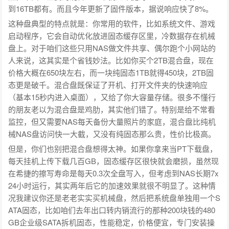
到16TB都有。而且今年更新了固件版本，据说响应快了8%。
这种盘典型的特点就是：你常用的软件，比如系统文件、游戏
启动程序，它会自动优化放进固态缓存区里，冷数据存在机械
盘上。对于咱们这些只用NAS做文件共享、偶尔跑个小网站的
人来说，这其实是个省钱妙法。比如你买个2TB混合盘，现在
价格大概在650块左右，而一块纯固态1TB就得450块，2TB固
态更是破千。混合盘既保证了开机、打开文件夹的快速响应
（基本15秒内进入桌面），又给了你大容量存储。很多不懂行
的朋友老以为混合盘是鸡肋，其实他们错了。特别是给不常看
监控，但又需要NAS每天备份大量照片的家庭，混合盘比纯机
械NAS盘访问快一大截，又没有纯固态那么贵，性价比极高。
但是，你们也别把混合盘想得太神。如果你拿来当PT下载盘，
每天挂机上传下载几百GB，固态缓存区很快就会磨损，虽然现
在希捷的擦写寿命是每天0.3次全盘写入，但考虑到NAS长期7x
24小时运行，其实两年后它的加速效果就很不明显了。这种情
况我建议你还是老老实实买机械盘，然后把系统盘单独用一个S
ATA固态，比如咱们去年出口转内销流行的那种200块钱的480
GB企业级SATA拆机固态，性能稳定，价格便宜，专门安装操