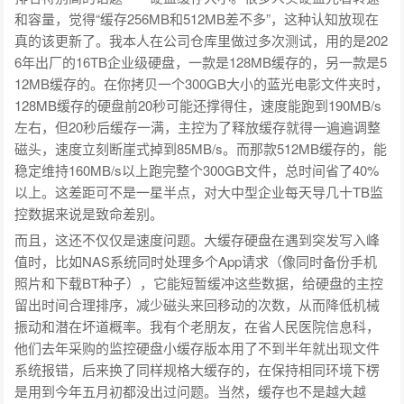
和容量，觉得“缓存256MB和512MB差不多”，这种认知放现在
真的该更新了。我本人在公司仓库里做过多次测试，用的是202
6年出厂的16TB企业级硬盘，一款是128MB缓存的，另一款是5
12MB缓存的。在你拷贝一个300GB大小的蓝光电影文件夹时，
128MB缓存的硬盘前20秒可能还撑得住，速度能跑到190MB/s
左右，但20秒后缓存一满，主控为了释放缓存就得一遍遍调整
磁头，速度立刻断崖式掉到85MB/s。而那款512MB缓存的，能
稳定维持160MB/s以上跑完整个300GB文件，总时间省了40%
以上。这差距可不是一星半点，对大中型企业每天导几十TB监
控数据来说是致命差别。
而且，这还不仅仅是速度问题。大缓存硬盘在遇到突发写入峰
值时，比如NAS系统同时处理多个App请求（像同时备份手机
照片和下载BT种子），它能短暂缓冲这些数据，给硬盘的主控
留出时间合理排序，减少磁头来回移动的次数，从而降低机械
振动和潜在坏道概率。我有个老朋友，在省人民医院信息科，
他们去年采购的监控硬盘小缓存版本用了不到半年就出现文件
系统报错，后来换了同样规格大缓存的，在保持相同环境下楞
是用到今年五月初都没出过问题。当然，缓存也不是越大越