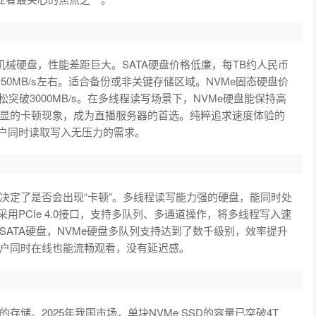
统机械硬盘，性能差距巨大。SATA硬盘价格低廉，每TB约人民币
50MB/s左右。适合备份或非关键存储区域。NVMe固态硬盘价
突破3000MB/s。在多线程读写场景下，NVMe硬盘能保持高
显的卡顿现象，成为直播服务器的首选。纯粹追求速度体验的
用户同时读取写入无压力的需求。
决定了是否会出现“卡顿”。多线程读写能力强的硬盘，能同时处
D采用PCIe 4.0接口，支持多队列、多通道操作，将多线程写入速
ATA硬盘，NVMe硬盘多队列支持达到了数千级别，效率提升
户同时在线也能流畅观看，没有延迟感。
储。2025年我国市场，单块NVMe SSD的容量已突破4T