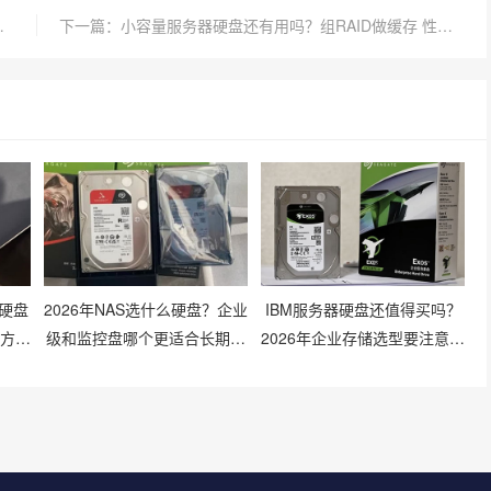
低延迟高吞吐不宕机
下一篇：小容量服务器硬盘还有用吗？组RAID做缓存 性能翻倍不浪费
硬盘
2026年NAS选什么硬盘？企业
IBM服务器硬盘还值得买吗？
查方法
级和监控盘哪个更适合长期存
2026年企业存储选型要注意什
储？
么？