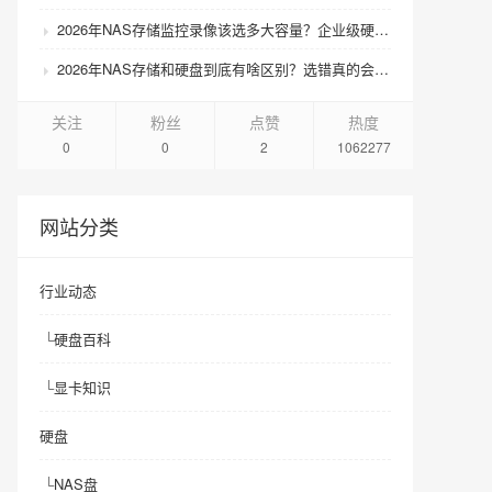
2026年NAS存储监控录像该选多大容量？企业级硬盘怎么搭配才划算？
2026年NAS存储和硬盘到底有啥区别？选错真的会后悔吗？
关注
粉丝
点赞
热度
0
0
2
1062277
网站分类
行业动态
└
硬盘百科
└
显卡知识
硬盘
└
NAS盘