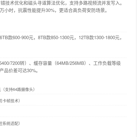
用纠错技术优化和磁头寻道算法优化，支持多路视频流并发写入。
00万小时，抗震性能提升30%，更适合高负荷安防场景。
款600-900元，8TB款850-1300元，12TB款1300-1800元，
400/7200转）、缓存容量（64MB/256MB）、工作负载等级
量产品价差可达30%。
999元（支持64路摄像头）
ame防卡帧技术）
有监控系统适配）