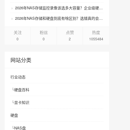
2026年NAS存储监控录像该选多大容量？企业级硬盘怎么搭配才划算？
2026年NAS存储和硬盘到底有啥区别？选错真的会后悔吗？
关注
粉丝
点赞
热度
0
0
2
1055484
网站分类
行业动态
└
硬盘百科
└
显卡知识
硬盘
└
NAS盘