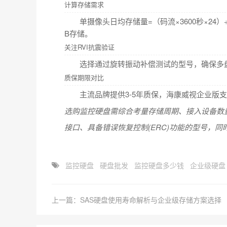
计算存储需求
单摄像头日均存储量=（码流×3600秒×24）
B存储。
关注RVI抗震验证
选择通过旋转振动补偿测试的型号，确保多
质保期限对比
主流品牌提供3-5年质保，海康威视企业版
选购监控硬盘需综合考量存储周期、接入设备数量及
接口、具备错误恢复控制(ERC)功能的型号，同
监控硬盘​
硬盘批发
监控硬盘多少钱
企业级硬盘
上一篇：SAS硬盘使用寿命解析与企业级存储方案选择