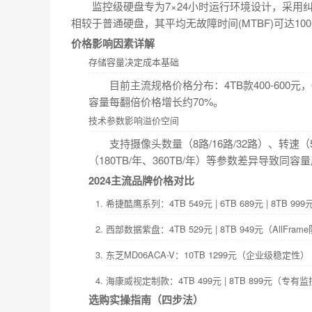
监控级硬盘专为7×24小时运行环境设计，采
相较于普通硬盘，其平均无故障时间(MTBF)可达1
价格影响因素详解
存储容量决定成本基础
目前主流规格价格分布：4TB款400-600元，6TB
容量每翻倍价格增长约70%。
技术参数影响溢价空间
支持摄像头数量（8路/16路/32路）、转速（5
（180TB/年、360TB/年）等参数差异导致同容
2024主流品牌价格对比
希捷酷鹰系列：4TB 549元 | 6TB 689元 | 8TB 
西部数据紫盘：4TB 529元 | 8TB 949元（AllFr
东芝MD06ACA-V：10TB 1299元（企业级稳定性）
海康威视定制款：4TB 499元 | 8TB 899元（专
选购实操指南（四步法）