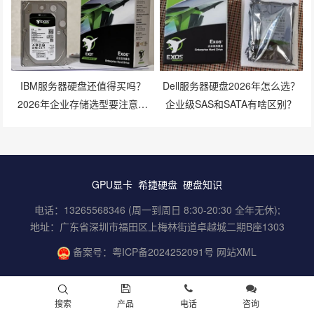
IBM服务器硬盘还值得买吗？
Dell服务器硬盘2026年怎么选？
2026年企业存储选型要注意什
企业级SAS和SATA有啥区别？
么？
GPU显卡
希捷硬盘
硬盘知识
电话：13265568346 (周一到周日 8:30-20:30 全年无休);
地址：广东省深圳市福田区上梅林街道卓越城二期B座1303
备案号：
粤ICP备2024252091号
网站XML
搜索
产品
电话
咨询