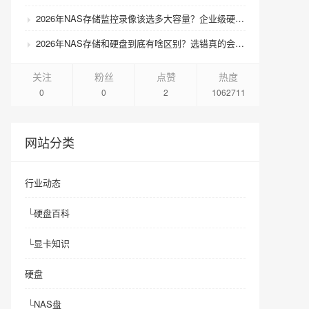
2026年NAS存储监控录像该选多大容量？企业级硬盘怎么搭配才划算？
2026年NAS存储和硬盘到底有啥区别？选错真的会后悔吗？
关注
粉丝
点赞
热度
0
0
2
1062711
网站分类
行业动态
└
硬盘百科
└
显卡知识
硬盘
└
NAS盘