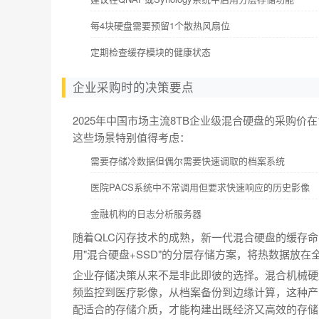
每4块硬盘需要预留1个散热风扇位
定期检查缓存模块的健康状态
企业采购时的决策要点
2025年中国市场主流8TB企业级混合硬盘的采购价在1
这些场景特别值得考虑：
需要存储冷数据但偶尔需要快速调取的档案系统
医院PACS系统中不常调用但要求快速响应的历史影像
金融机构的日志分析服务器
随着QLC闪存技术的成熟，新一代混合硬盘的缓存命
用"混合硬盘+SSD"的分层存储方案，将热数据放在
企业存储决策从来不是非此即彼的选择。混合机械硬
频监控到医疗影像，从档案备份到边缘计算，这种产
配适合的存储介质，才能构建出既经济又高效的存储