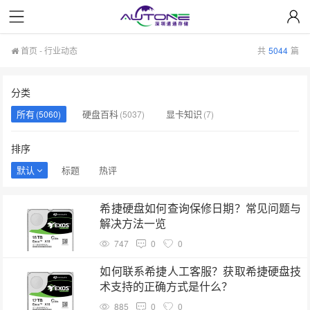
首页
-
行业动态
共
5044
篇
分类
所有
硬盘百科
显卡知识
(5060)
(5037)
(7)
排序
默认
标题
热评
希捷硬盘如何查询保修日期？常见问题与
解决方法一览
747
0
0
如何联系希捷人工客服？获取希捷硬盘技
术支持的正确方式是什么？
885
0
0