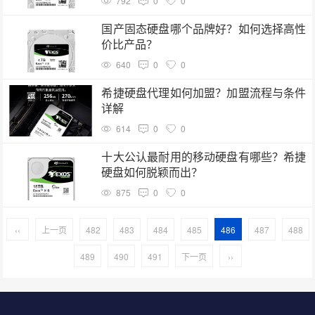
792
0
0
国产固态硬盘哪个品牌好？如何选择高性
价比产品？
640
0
0
希捷硬盘代理如何加盟？加盟流程与条件
详解
614
0
0
十大公认最耐用的移动硬盘有哪些？希捷
硬盘如何脱颖而出？
875
0
0
‹‹
上一页
482
483
484
485
486
487
488
489
490
491
下一页
››