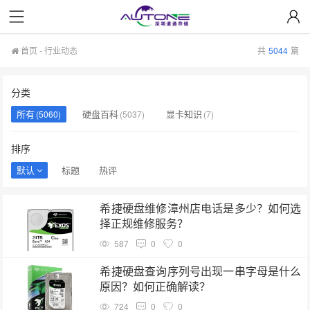
首页
-
行业动态
共
5044
篇
分类
所有
硬盘百科
显卡知识
(5060)
(5037)
(7)
排序
默认
标题
热评
希捷硬盘维修漳州店电话是多少？如何选
择正规维修服务？
587
0
0
希捷硬盘查询序列号出现一串字母是什么
原因？如何正确解读？
724
0
0