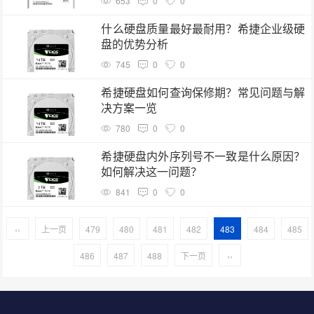
653
0
0
什么硬盘质量最好最耐用？希捷企业级硬
盘的优势分析
745
0
0
希捷硬盘如何查询保修期？常见问题与解
决方案一览
780
0
0
希捷硬盘内外序列号不一致是什么原因？
如何解决这一问题？
841
0
0
‹‹
上一页
479
480
481
482
483
484
485
486
487
488
下一页
››