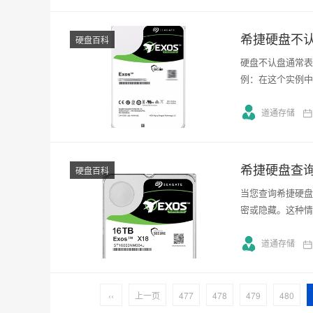
希捷硬盘不
硬盘百科
硬盘不认盘通常表
例：在这个实例中
道通存储
希捷硬盘查
硬盘百科
当您查询希捷硬盘
密或隐藏。这种情
道通存储
‹‹
上一页
477
478
479
480