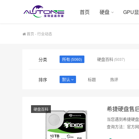
首页
硬盘
GPU
首页
-
行业动态
分类
所有
硬盘百科
(5060)
(5037)
排序
默认
标题
热评
希捷硬盘售
硬盘百科
当您遇到希捷硬盘
查询方法：官方网