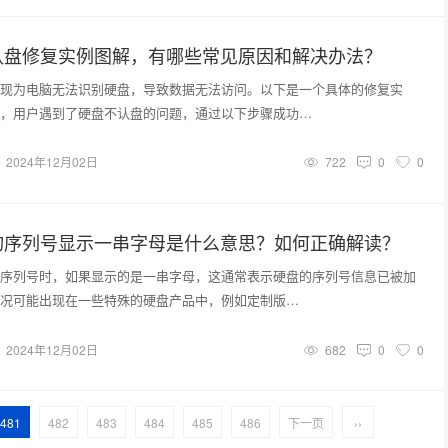
认盘修复实例图解，有哪些常见原因和解决办法？
现为电脑无法识别硬盘，导致数据无法访问。以下是一个具体的修复实
，用户遇到了硬盘不认盘的问题，通过以下步骤成功…
2024年12月02日
722
0
0
询序列号显示一串字母是什么意思？如何正确解读？
序列号时，如果显示的是一串字母，这通常表示硬盘的序列号信息已被加
况可能出现在一些特殊的硬盘产品中，例如定制版…
2024年12月02日
682
0
0
481
482
483
484
485
486
下一页
››