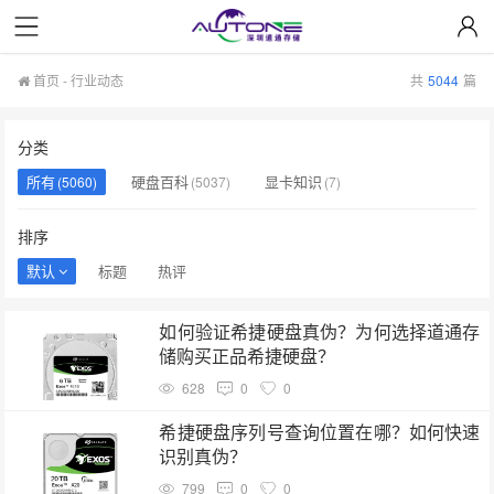
首页
-
行业动态
共
5044
篇
分类
所有
硬盘百科
显卡知识
(5060)
(5037)
(7)
排序
默认
标题
热评
如何验证希捷硬盘真伪？为何选择道通存
储购买正品希捷硬盘？
628
0
0
希捷硬盘序列号查询位置在哪？如何快速
识别真伪？
799
0
0