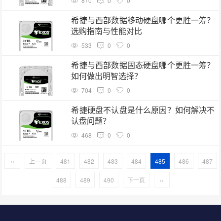
870
0
0
希捷与西部数据移动硬盘哪个更胜一筹？
选购指南与性能对比
533
0
0
希捷与西部数据固态硬盘哪个更胜一筹？
如何做出明智选择？
704
0
0
希捷硬盘不认盘是什么原因？如何解决不
认盘问题？
468
0
0
‹‹
上一页
481
482
483
484
485
486
487
488
489
490
下一页
››