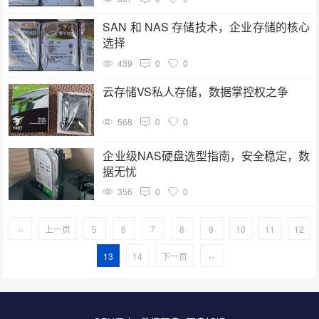
SAN 和 NAS 存储技术，企业存储的核心
选择
439
0
0
云存储VS私人存储，数据掌控权之争
568
0
0
企业级NAS硬盘选型指南，安全稳定，数
据无忧
356
0
0
‹‹
上一页
5
6
7
8
9
10
11
12
13
14
下一页
››