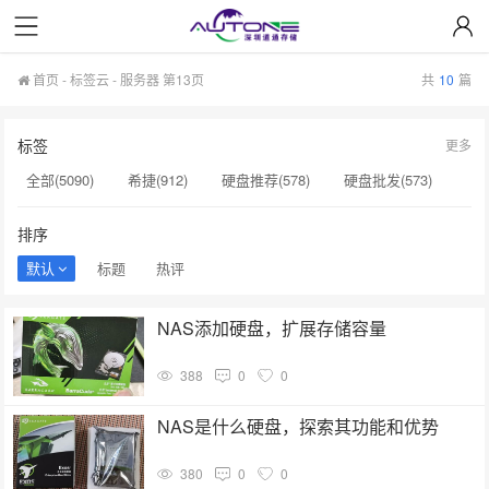
首页
-
标签云
- 服务器 第13页
共
10
篇
标签
更多
全部(5090)
希捷(912)
硬盘推荐(578)
硬盘批发(573)
企业级硬盘(537)
NAS硬盘(481)
服务器硬盘(474)
排序
硬盘采购(474)
希捷硬盘(471)
硬盘(434)
默认
标题
热评
机械硬盘(412)
服务器(136)
显卡A100(136)
H100(136)
NAS添加硬盘，扩展存储容量
硬盘真伪鉴别(134)
硬盘转速(132)
NAS(132)
388
0
0
H20显卡(131)
H100显卡(131)
硬盘质量(130)
GPU服务器(130)
H200服务器(126)
NAS是什么硬盘，探索其功能和优势
380
0
0