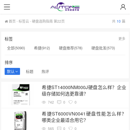
首页
-
标签云
- 硬盘选购指南 第22页
共
10
篇
标签
更多
全部(5090)
希捷(912)
硬盘推荐(578)
硬盘批发(573)
企业级硬盘(537)
NAS硬盘(481)
服务器硬盘(474)
排序
硬盘采购(474)
希捷硬盘(471)
硬盘(434)
默认
标题
热评
机械硬盘(412)
硬盘选购指南(237)
服务器硬盘价格(196)
希捷ST14000NM000J硬盘怎么样？企业
企业级NAS存储(189)
硬盘价格(164)
硬盘寿命(160)
级存储如何选更靠谱？
二手硬盘(153)
硬盘代理商(153)
英特尔(153)
742
0
0
SSD(152)
西数硬盘(152)
硬盘容量(151)
希捷ST6000VN0041硬盘性能怎么样？
哪类企业最适合用它？
565
0
0