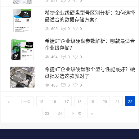
547
0
0
希捷企业级硬盘型号区别分析：如何选择
最适合的数据存储方案？
603
0
0
希捷6T企业级硬盘参数解析：哪款最适合
企业级存储？
494
0
0
希捷4T企业级硬盘哪个型号性能最好？硬
盘批发选这款就对了
485
0
0
‹‹
上一页
15
16
17
18
19
20
21
22
23
24
下一页
››