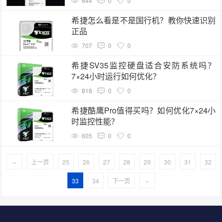
644
0
0
希捷怎么看是不是国行机？教你快速识别
正品
707
0
0
希捷SV35监控硬盘适合安防系统吗？
7×24小时运行如何优化？
818
0
0
希捷酷鹰Pro值得买吗？如何优化7×24小
时监控性能？
605
0
0
‹‹
上一页
25
26
27
28
29
30
31
32
33
34
下一页
››