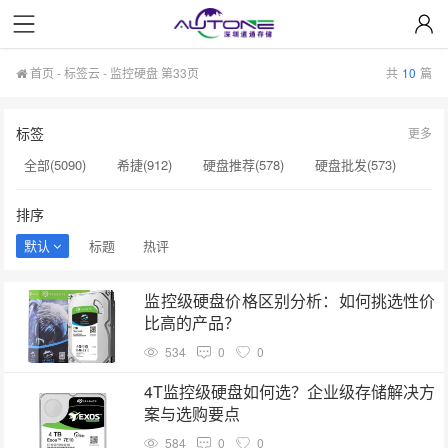
首页
-
标签云
- 监控硬盘 第33页
共
10
篇
标签
更多
全部(5090)
希捷(912)
硬盘推荐(578)
硬盘批发(573)
企业级硬盘(537)
NAS硬盘(481)
服务器硬盘(474)
排序
硬盘采购(474)
希捷硬盘(471)
硬盘(434)
默认
标题
热评
机械硬盘(412)
监控硬盘(334)
希捷企业级硬盘(310)
监控级硬盘价格区别分析：如何挑选性价
企业硬盘(293)
显卡(283)
希捷硬盘选购(274)
比高的产品？
企业级固态硬盘(265)
硬盘售后服务(262)
移动硬盘(244)
534
0
0
企业级硬盘批发(240)
硬盘选购指南(237)
4T监控级硬盘如何选？企业级存储解决方
案与选购要点
服务器硬盘价格(196)
584
0
0