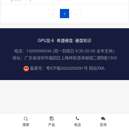
‹‹
1
››
GPU显卡
希捷硬盘
硬盘知识
电话：13265568346 (周一到周日 8:30-20:30 全年无休);
地址：广东省深圳市福田区上梅林街道卓越城二期B座1303
备案号：
粤ICP备2024252091号
网站XML
搜索
产品
电话
咨询