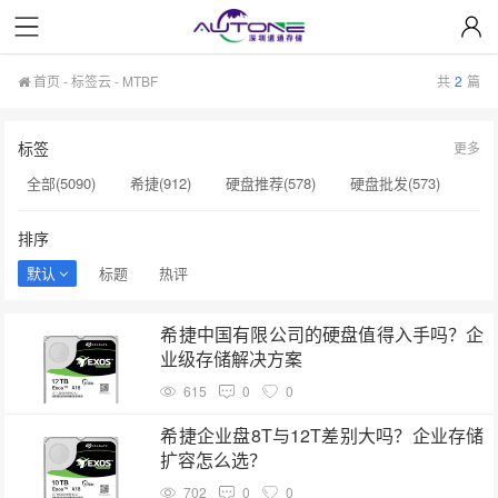
首页
-
标签云
- MTBF
共
2
篇
标签
更多
全部(5090)
希捷(912)
硬盘推荐(578)
硬盘批发(573)
企业级硬盘(537)
NAS硬盘(481)
服务器硬盘(474)
排序
硬盘采购(474)
希捷硬盘(471)
硬盘(434)
默认
标题
热评
机械硬盘(412)
MTBF(2)
硬盘涨价(2)
机械硬盘价格(2)
希捷中国有限公司的硬盘值得入手吗？企
硬盘检测工具(2)
企业级8TB硬盘​(2)
监控专用硬盘(2)
业级存储解决方案
硬盘模式RAID(2)
电脑硬盘(2)
监控级硬盘价格(2)
615
0
0
消费级硬盘(2)
企业盘​(2)
希捷企业盘8T与12T差别大吗？企业存储
扩容怎么选？
702
0
0