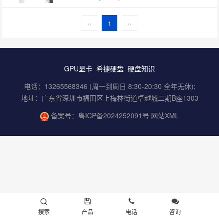
‹‹
1
››
GPU显卡
希捷硬盘
硬盘知识
电话：13265568346 (周一到周日 8:30-20:30 全年无休);
地址：广东省深圳市福田区上梅林街道卓越城二期B座1303
备案号：
粤ICP备2024252091号
网站XML
搜索
产品
电话
咨询