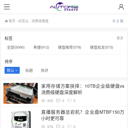
首页
-
标签云
- 消费级硬盘
共
2
篇
标签
更多
全部(5090)
希捷(912)
硬盘推荐(578)
硬盘批发(573)
企业级硬盘(537)
NAS硬盘(481)
服务器硬盘(474)
排序
硬盘采购(474)
希捷硬盘(471)
硬盘(434)
默认
标题
热评
机械硬盘(412)
消费级硬盘(2)
硬盘涨价(2)
家用存储方案抉择：10TB企业级硬盘vs
机械硬盘价格(2)
硬盘检测工具(2)
企业级8TB硬盘​(2)
消费级硬盘深度解析
监控专用硬盘(2)
硬盘模式RAID(2)
电脑硬盘(2)
452
0
0
监控级硬盘价格(2)
企业盘​(2)
企业级SSD固态硬盘(2)
直播服务器总宕机？企业盘MTBF150万
小时更可靠
376
0
0