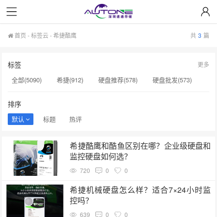
首页
-
标签云
- 希捷酷鹰
共
3
篇
标签
更多
全部(5090)
希捷(912)
硬盘推荐(578)
硬盘批发(573)
企业级硬盘(537)
NAS硬盘(481)
服务器硬盘(474)
排序
硬盘采购(474)
希捷硬盘(471)
硬盘(434)
默认
标题
热评
机械硬盘(412)
希捷酷鹰(3)
希捷硬盘涨价(3)
希捷酷鹰和酷鱼区别在哪？企业级硬盘和
硬盘坏道检测(3)
服务器盘(3)
硬盘温度(3)
硬盘速度(3)
监控硬盘如何选？
游戏硬盘(3)
硬盘噪音(3)
监控硬盘故障(3)
720
0
0
监控级硬盘​(3)
硬盘性能(3)
希捷机械硬盘怎么样？适合7×24小时监
控吗？
639
0
0