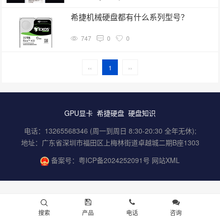
希捷机械硬盘都有什么系列型号？
747
0
0
‹‹
1
››
GPU显卡
希捷硬盘
硬盘知识
电话：13265568346 (周一到周日 8:30-20:30 全年无休);
地址：广东省深圳市福田区上梅林街道卓越城二期B座1303
备案号：
粤ICP备2024252091号
网站XML
搜索
产品
电话
咨询