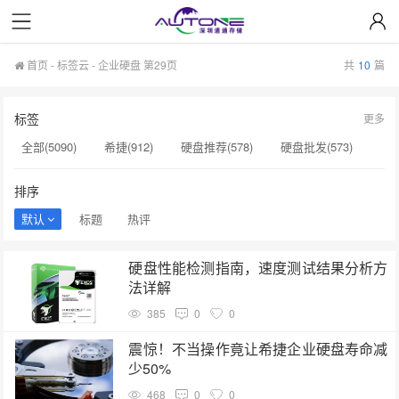
首页
-
标签云
- 企业硬盘 第29页
共
10
篇
标签
更多
全部(5090)
希捷(912)
硬盘推荐(578)
硬盘批发(573)
企业级硬盘(537)
NAS硬盘(481)
服务器硬盘(474)
排序
硬盘采购(474)
希捷硬盘(471)
硬盘(434)
默认
标题
热评
机械硬盘(412)
企业硬盘(293)
显卡(283)
硬盘性能检测指南，速度测试结果分析方
希捷硬盘选购(274)
企业级固态硬盘(265)
法详解
硬盘售后服务(262)
移动硬盘(244)
企业级硬盘批发(240)
385
0
0
硬盘选购指南(237)
服务器硬盘价格(196)
震惊！不当操作竟让希捷企业硬盘寿命减
少50%
企业级NAS存储(189)
硬盘价格(164)
468
0
0