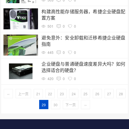
构建高性能存储服务器，希捷企业硬盘配
置方案
501
0
0
避免意外：安全卸载和迁移希捷企业硬盘
指南
445
0
0
企业硬盘与普通硬盘速度差异大吗？如何
选择适合的硬盘？
420
0
0
‹‹
上一页
21
22
23
24
25
26
27
28
29
30
下一页
››