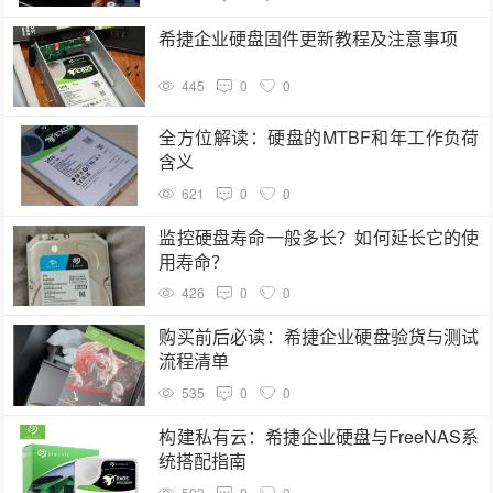
希捷企业硬盘固件更新教程及注意事项
445
0
0
全方位解读：硬盘的MTBF和年工作负荷
含义
621
0
0
监控硬盘寿命一般多长？如何延长它的使
用寿命？
426
0
0
购买前后必读：希捷企业硬盘验货与测试
流程清单
535
0
0
构建私有云：希捷企业硬盘与FreeNAS系
统搭配指南
503
0
0