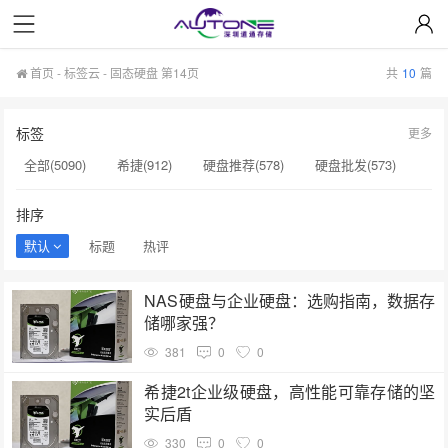
首页
-
标签云
- 固态硬盘 第14页
共
10
篇
标签
更多
全部(5090)
希捷(912)
硬盘推荐(578)
硬盘批发(573)
企业级硬盘(537)
NAS硬盘(481)
服务器硬盘(474)
排序
硬盘采购(474)
希捷硬盘(471)
硬盘(434)
默认
标题
热评
机械硬盘(412)
固态硬盘(147)
硬盘真伪验证(147)
NAS硬盘与企业硬盘：选购指南，数据存
sata硬盘(146)
固态硬盘推荐(146)
H100芯片(144)
储哪家强？
希捷代理商(144)
nas硬盘(143)
硬盘维修(143)
381
0
0
H20(143)
sas硬盘(143)
小容量存储(142)
希捷2t企业级硬盘，高性能可靠存储的坚
实后盾
330
0
0