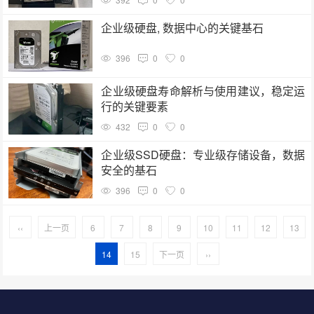
企业级硬盘, 数据中心的关键基石
396
0
0
企业级硬盘寿命解析与使用建议，稳定运
行的关键要素
432
0
0
企业级SSD硬盘：专业级存储设备，数据
安全的基石
396
0
0
‹‹
上一页
6
7
8
9
10
11
12
13
14
15
下一页
››