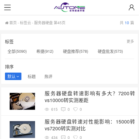
首页
-
标签云
- 服务器硬盘 第45页
共
10
篇
标签
更多
全部(5090)
希捷(912)
硬盘推荐(578)
硬盘批发(573)
企业级硬盘(537)
NAS硬盘(481)
服务器硬盘(474)
排序
硬盘采购(474)
希捷硬盘(471)
硬盘(434)
默认
标题
热评
机械硬盘(412)
硬盘选购(398)
移动固态硬盘(360)
服务器硬盘转速影响有多大？7200转
监控硬盘(334)
希捷企业级硬盘(310)
企业硬盘(293)
vs10000转实测差距
显卡(283)
615
0
0
服务器硬盘转速对性能影响：15000转
vs7200转实测对比
434
0
0