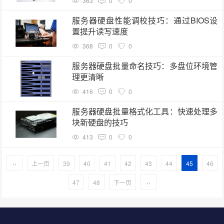
363
0
0
服务器硬盘性能调校技巧：通过BIOS设
置提升读写速度
368
0
0
服务器硬盘批量命名技巧：多盘位环境管
理更清晰
416
0
0
服务器硬盘批量格式化工具：快速处理多
块新硬盘的技巧
413
0
0
‹‹
上一页
39
40
41
42
43
44
45
46
47
48
下一页
››