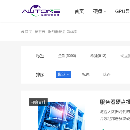
首页
硬盘
GPU
首页
-
标签云
- 服务器硬盘 第46页
标签
全部(5090)
希捷(912)
硬盘推
硬盘采购(474)
希捷硬盘(471)
排序
默认
标题
热评
希捷企业级硬盘(310)
企业硬盘(293
服务器硬盘
硬盘百科
随着大数据时代的
高效地部署多块硬