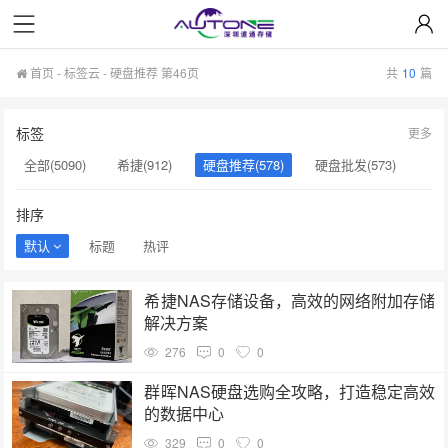
首页
-
标签云
- 硬盘推荐 第46页
共
10
篇
标签
更多
全部(5090)
希捷(912)
硬盘推荐(578)
硬盘批发(573)
企业级硬盘(537)
NAS硬盘(481)
服务器硬盘(474)
排序
硬盘采购(474)
希捷硬盘(471)
硬盘(434)
默认
标题
热评
机械硬盘(412)
硬盘选购(398)
移动固态硬盘(360)
希捷NAS存储设备，高效的网络附加存储
解决方案
276
0
0
群晖NAS硬盘选购全攻略，打造稳定高效
的数据中心
329
0
0