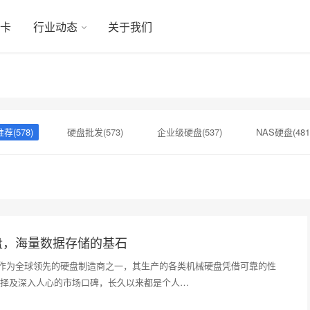
显卡
行业动态
关于我们
荐(578)
硬盘批发(573)
企业级硬盘(537)
NAS硬盘(481
硬盘(434)
机械硬盘(412)
硬盘选购(398)
移动固态硬盘(
盘，海量数据存储的基石
te）作为全球领先的硬盘制造商之一，其生产的各类机械硬盘凭借可靠的性
择及深入人心的市场口碑，长久以来都是个人…