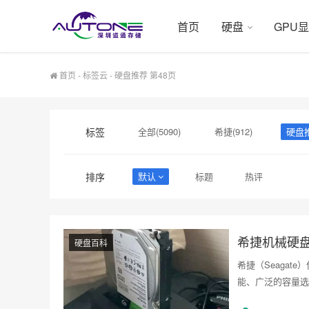
首页
硬盘
GPU
首页
-
标签云
- 硬盘推荐 第48页
标签
全部(5090)
希捷(912)
硬盘推
硬盘采购(474)
希捷硬盘(471)
排序
默认
标题
热评
希捷机械硬
硬盘百科
希捷（Seaga
能、广泛的容量选