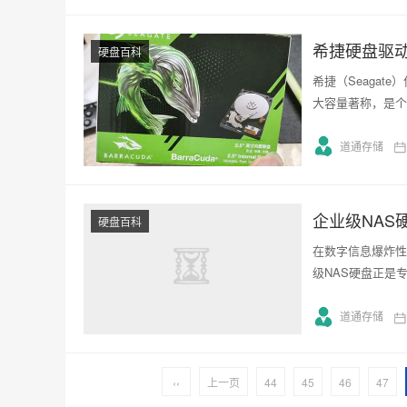
希捷硬盘驱
硬盘百科
希捷（Seaga
大容量著称，是个
道通存储
企业级NAS
硬盘百科
在数字信息爆炸性
级NAS硬盘正是
道通存储
‹‹
上一页
44
45
46
47