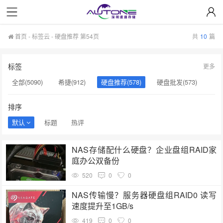
首页
-
标签云
- 硬盘推荐 第54页
共
10
篇
标签
更多
全部(5090)
希捷(912)
硬盘推荐(578)
硬盘批发(573)
企业级硬盘(537)
NAS硬盘(481)
服务器硬盘(474)
排序
硬盘采购(474)
希捷硬盘(471)
硬盘(434)
默认
标题
热评
机械硬盘(412)
硬盘选购(398)
移动固态硬盘(360)
NAS存储配什么硬盘？企业盘组RAID家
庭办公双备份
520
0
0
NAS传输慢？服务器硬盘组RAID0 读写
速度提升至1GB/s
419
0
0