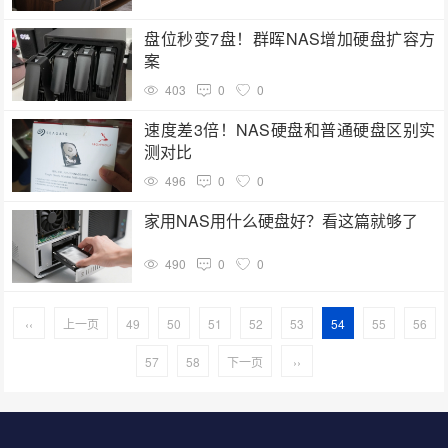
盘位秒变7盘！群晖NAS增加硬盘扩容方
案
403
0
0
速度差3倍！NAS硬盘和普通硬盘区别实
测对比
496
0
0
家用NAS用什么硬盘好？看这篇就够了
490
0
0
‹‹
上一页
49
50
51
52
53
54
55
56
57
58
下一页
››