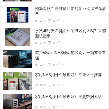
预算有限？高性价比希捷企业硬盘推荐清
单
467
0
0
水货与行货希捷企业硬盘区别大吗？采购
避坑指南
491
0
0
监控硬盘和NAS硬盘的区别，一篇文章看
懂
498
0
0
家用NAS用什么硬盘好？专业人士推荐
539
0
0
家用NAS用什么硬盘好？实测数据说话
561
0
0