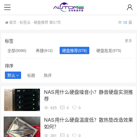
首页
-
标签云
- 硬盘推荐 第57页
共
10
篇
标签
更多
全部(5090)
希捷(912)
硬盘推荐(578)
硬盘批发(573)
企业级硬盘(537)
NAS硬盘(481)
服务器硬盘(474)
排序
硬盘采购(474)
希捷硬盘(471)
硬盘(434)
默认
标题
热评
机械硬盘(412)
硬盘选购(398)
移动固态硬盘(360)
NAS用什么硬盘噪音小？静音硬盘实测推
荐
625
0
0
NAS用什么硬盘温度低？散热垫改造效果
如何？
391
0
0