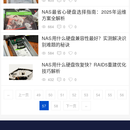
405
0
0
NAS最省心硬盘选择指南：2025年运维
方案全解析
664
0
0
NAS用什么硬盘兼容性最好？实测解决识
别难题的秘诀
584
0
0
NAS用什么硬盘恢复快？RAID5重建优化
技巧解析
432
0
0
‹‹
上一页
49
50
51
52
53
54
55
56
57
58
下一页
››