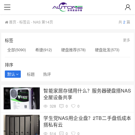
首页
-
标签云
- NAS 第14页
共
2
篇
标签
更多
全部(5090)
希捷(912)
硬盘推荐(578)
硬盘批发(573)
企业级硬盘(537)
NAS硬盘(481)
服务器硬盘(474)
排序
硬盘采购(474)
希捷硬盘(471)
硬盘(434)
默认
标题
热评
机械硬盘(412)
NAS(132)
硬盘转速(132)
智能家居存储用什么？服务器硬盘搭NAS
H20显卡(131)
H100显卡(131)
硬盘质量(130)
全屋设备共享
GPU服务器(130)
H200服务器(126)
希捷SSD(125)
328
0
0
NAS专用硬盘(120)
企业级存储(72)
HAMR技术(62)
学生党NAS用企业盘？2TB二手盘低成本
搭私有云
514
0
0