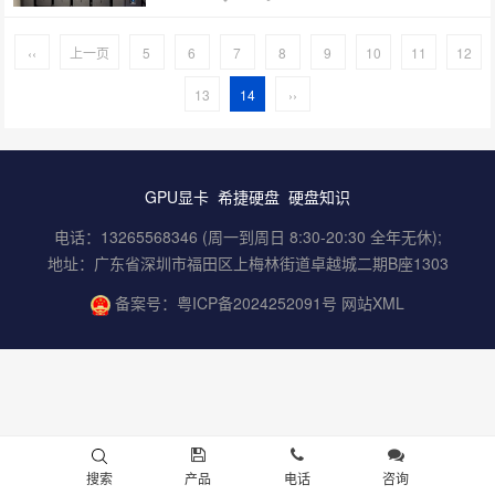
‹‹
上一页
5
6
7
8
9
10
11
12
13
14
››
GPU显卡
希捷硬盘
硬盘知识
电话：13265568346 (周一到周日 8:30-20:30 全年无休);
地址：广东省深圳市福田区上梅林街道卓越城二期B座1303
备案号：
粤ICP备2024252091号
网站XML
搜索
产品
电话
咨询