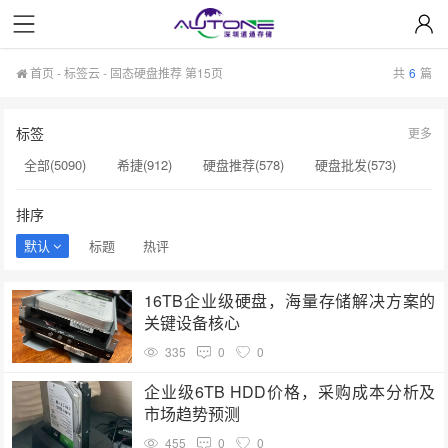
首页
-
标签云
- 固态硬盘推荐 第15页
共
6
篇
标签
更多
全部(5090)
希捷(912)
硬盘推荐(578)
硬盘批发(573)
企业级硬盘(537)
NAS硬盘(481)
服务器硬盘(474)
排序
硬盘采购(474)
希捷硬盘(471)
硬盘(434)
默认
标题
热评
机械硬盘(412)
固态硬盘推荐(146)
sata硬盘(146)
16TB企业级硬盘，海量存储解决方案的
H100芯片(144)
希捷代理商(144)
nas硬盘(143)
关键设备核心
硬盘维修(143)
H20(143)
sas硬盘(143)
335
0
0
小容量存储(142)
监控级硬盘(142)
西部数据(142)
企业级6TB HDD价格，采购成本分析及
市场趋势预测
455
0
0