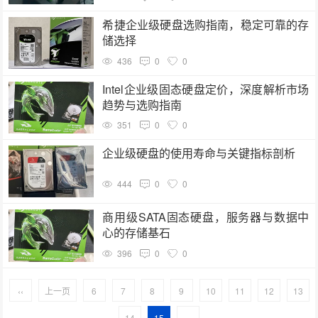
希捷企业级硬盘选购指南，稳定可靠的存
储选择
436
0
0
Intel企业级固态硬盘定价，深度解析市场
趋势与选购指南
351
0
0
企业级硬盘的使用寿命与关键指标剖析
444
0
0
商用级SATA固态硬盘，服务器与数据中
心的存储基石
396
0
0
‹‹
上一页
6
7
8
9
10
11
12
13
14
15
››