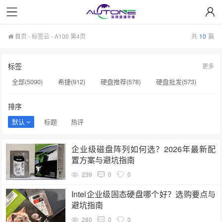
首页
-
标签云
- A100 第4页
共
10
篇
标签
更多
全部(5090)
希捷(912)
硬盘推荐(578)
硬盘批发(573)
企业级硬盘(537)
NAS硬盘(481)
服务器硬盘(474)
排序
硬盘采购(474)
希捷硬盘(471)
硬盘(434)
默认
标题
热评
机械硬盘(412)
A100(139)
sata固态硬盘(139)
企业级磁盘阵列如何选？2026年最新配
希捷银河Exos(139)
显卡价格(139)
硬盘代理(138)
置方案与避坑指南
硬盘质保(137)
显卡A100(136)
H100(136)
服务器(136)
239
0
0
硬盘真伪鉴别(134)
硬盘转速(132)
Intel企业级固态硬盘哪个好？选购要点与
避坑指南
280
0
0