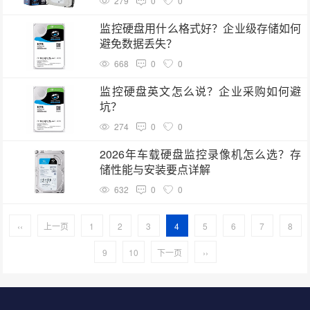
279
0
0
监控硬盘用什么格式好？企业级存储如何
避免数据丢失？
668
0
0
监控硬盘英文怎么说？企业采购如何避
坑？
274
0
0
2026年车载硬盘监控录像机怎么选？存
储性能与安装要点详解
632
0
0
‹‹
上一页
1
2
3
4
5
6
7
8
9
10
下一页
››