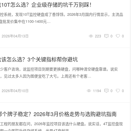
10T怎么选？企业级存储的坑千万别踩！
控系统，发现10T监控硬盘成了香饽饽。2026年3月国内行情显示，主流品
批发价集中在1100-1400元…
2026年04月13日
223
0
0
盘该怎么选？3个关键指标帮你避坑
少客户咨询，说监控项目到期要更换硬盘，问哪种清空硬盘靠谱。说实
，见过太多人因为图便宜吃了大亏。上周还有个老客…
2026年04月10日
1194
0
0
哪个牌子稳定？2026年3月价格走势与选购避坑指南
工程的朋友都在问，2026年监控项目该选什么硬盘。说实话，4T监控盘现
帮一个医院升级存储系统，光是4T盘就装…