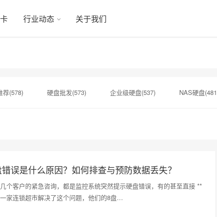
显卡
行业动态
关于我们
荐(578)
硬盘批发(573)
企业级硬盘(537)
NAS硬盘(481
硬盘(434)
机械硬盘(412)
移动固态硬盘(360)
监控硬盘(
捷硬盘选购(274)
企业级固态硬盘(265)
硬盘售后服务(262)
37)
盘错误是什么原因？如何排查与预防数据丢失？
几个客户的紧急咨询，都是监控系统突然提示硬盘错误，有的甚至直接 **
一家连锁超市解决了这个问题，他们的8盘…