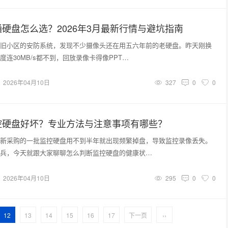
硬盘怎么选？2026年3月最新行情与避坑指南
旧小区的安防系统，发现不少摄像头还在用五六年前的老硬盘。昨天刚换
连30MB/s都不到，回放录像卡得像PPT…
2026年04月10日
327
0
0
控硬盘好坏？专业方法与注意事项有哪些？
新采购的一批监控硬盘用不到半年就出现频繁掉盘，导致监控录像丢失。
兵，今天就跟大家聊聊怎么判断监控硬盘的健康状…
2026年04月10日
295
0
0
12
13
14
15
16
17
下一页
››