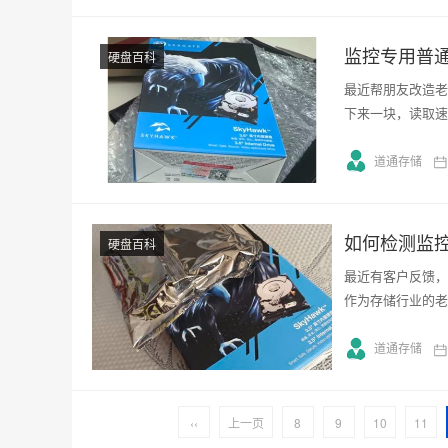
监控专用普通
硬盘百科
最近帮朋友改造老
下来一块，读取速度
道通存储
如何检测监
硬盘百科
最近有客户反馈，
作为存储行业的老
道通存储
‹‹
上一页
8
9
10
11