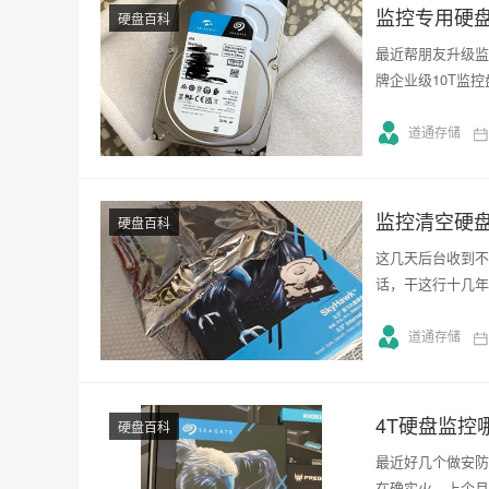
监控专用硬盘
硬盘百科
最近帮朋友升级监
牌企业级10T监控盘
道通存储
监控清空硬
硬盘百科
这几天后台收到不
话，干这行十几年
道通存储
4T硬盘监控
硬盘百科
最近好几个做安防
在确实火，上个月