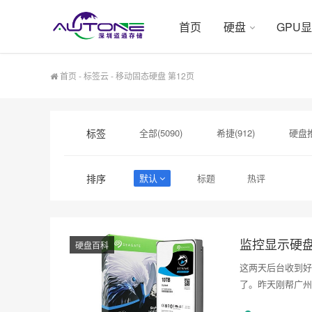
首页
硬盘
GPU
首页
-
标签云
- 移动固态硬盘 第12页
标签
全部(5090)
希捷(912)
硬盘推
硬盘采购(474)
希捷硬盘(471)
排序
默认
标题
热评
企业硬盘(293)
显卡(283)
希
企业级硬盘批发(240)
硬盘选购指南(2
监控显示硬
硬盘百科
这两天后台收到好
了。昨天刚帮广州