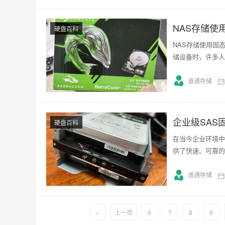
硬盘百科
NAS存储使用固
储设备时，许多人
道通存储
企业级SAS
硬盘百科
在当今企业环境中
供了快速、可靠的
道通存储
‹‹
上一页
6
7
8
9