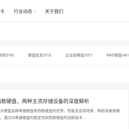
显卡
行业动态
关于我们
荐(578)
硬盘批发(573)
企业级硬盘(537)
NAS硬盘(481
硬盘(434)
机械硬盘(412)
小容量存储(142)
监控级硬盘(
希捷总代理(141)
希捷序列号(140)
sata固态硬盘(139)
西数硬盘，两种主流存储设备的深度解析
大硬盘品牌希捷硬盘和西数硬盘的优势、性能及适用场景，帮助读者根据
。通过对希捷硬盘的稳定性和西数硬盘的创新技术…