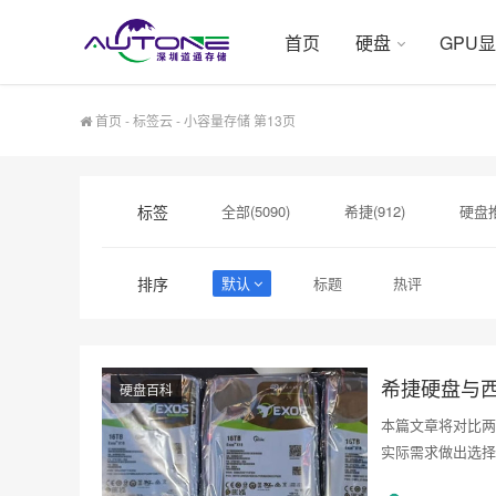
首页
硬盘
GPU
首页
-
标签云
- 小容量存储 第13页
标签
全部(5090)
希捷(912)
硬盘推
硬盘采购(474)
希捷硬盘(471)
排序
默认
标题
热评
硬盘制造(141)
英伟达(141)
显卡价格(139)
希捷硬盘与
硬盘百科
本篇文章将对比两
实际需求做出选择