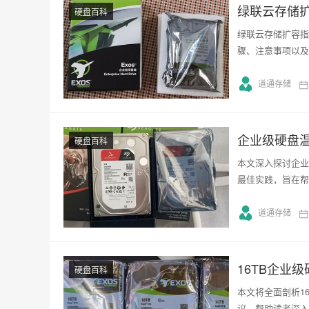
绿联云存储扩
硬盘百科
绿联云存储扩容指
骤、注意事项以及
道通存储
企业级硬盘
硬盘百科
本文深入探讨企业
最佳实践，旨在帮
道通存储
16TB企业
硬盘百科
本文将全面剖析1
议，帮助读者深入