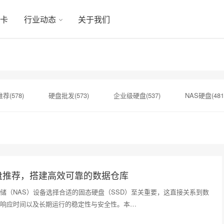
显卡
行业动态
关于我们
荐(578)
硬盘批发(573)
企业级硬盘(537)
NAS硬盘(481
硬盘(434)
机械硬盘(412)
小容量存储(142)
监控级硬盘(
希捷总代理(141)
希捷序列号(140)
sata固态硬盘(139)
盘推荐，搭建高效可靠的数据仓库
储（NAS）设备选择合适的固态硬盘（SSD）至关重要，这直接关系到数
响应时间以及长期运行的稳定性与安全性。本…