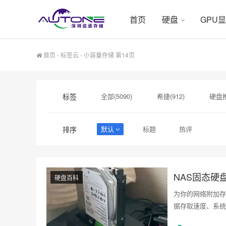
首页
硬盘
GPU
首页
-
标签云
- 小容量存储 第14页
标签
全部(5090)
希捷(912)
硬盘推
硬盘采购(474)
希捷硬盘(471)
排序
默认
标题
热评
硬盘制造(141)
英伟达(141)
显卡价格(139)
NAS固态硬
硬盘百科
为你的网络附加存
据存取速度、系统