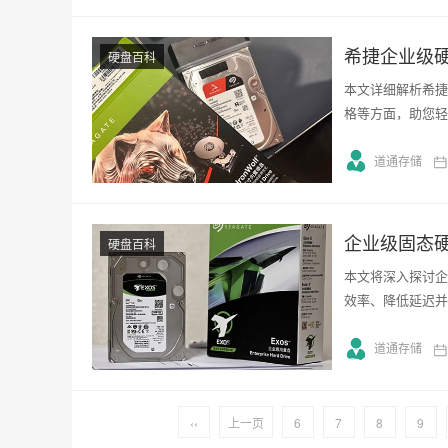
希捷企业级
硬盘百科
本文详细解析希捷
格等方面，助您轻
道通存储
企业级固态
硬盘百科
本文将深入探讨企
效率、降低延迟并
道通存储
‹‹
上一页
6
7
8
9