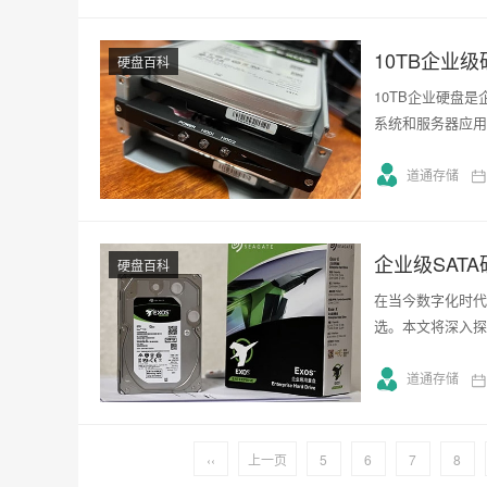
10TB企业
硬盘百科
10TB企业硬盘
系统和服务器应用
道通存储
硬盘百科
在当今数字化时代
选。本文将深入探
道通存储
‹‹
上一页
5
6
7
8