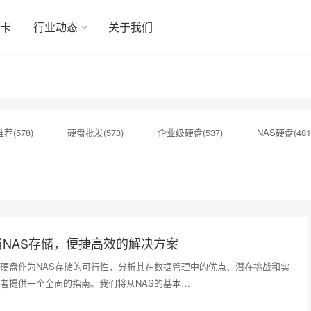
显卡
行业动态
关于我们
荐(578)
硬盘批发(573)
企业级硬盘(537)
NAS硬盘(481
硬盘(434)
机械硬盘(412)
H20显卡(131)
H100显卡(13
希捷SSD(125)
NAS专用硬盘(120)
企业级存储(72)
NAS存储，便捷高效的解决方案
硬盘作为NAS存储的可行性，分析其在数据管理中的优点、潜在挑战和实
者提供一个全面的指南。我们将从NAS的基本…