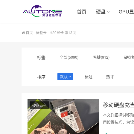
首页
硬盘
GPU
首页
-
标签云
- H20显卡 第13页
标签
全部(5090)
希捷(912)
硬盘推
硬盘采购(474)
希捷硬盘(471)
排序
默认
标题
热评
GPU服务器(130)
H200服务器(126)
大容量硬盘(32)
移动硬盘充当
硬盘百科
本文详细探讨移动
用设置技巧，为读