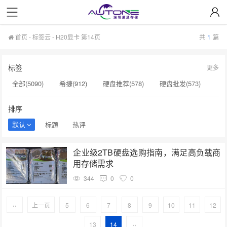
首页
-
标签云
- H20显卡 第14页
共
1
篇
标签
更多
全部(5090)
希捷(912)
硬盘推荐(578)
硬盘批发(573)
企业级硬盘(537)
NAS硬盘(481)
服务器硬盘(474)
排序
硬盘采购(474)
希捷硬盘(471)
硬盘(434)
默认
标题
热评
机械硬盘(412)
H20显卡(131)
H100显卡(131)
企业级2TB硬盘选购指南，满足高负载商
硬盘质量(130)
GPU服务器(130)
H200服务器(126)
用存储需求
希捷SSD(125)
NAS专用硬盘(120)
企业级存储(72)
344
0
0
HAMR技术(62)
企业级(34)
大容量硬盘(32)
‹‹
上一页
5
6
7
8
9
10
11
12
13
14
››