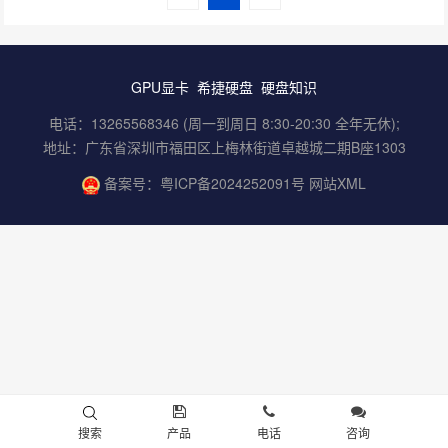
GPU显卡
希捷硬盘
硬盘知识
电话：13265568346 (周一到周日 8:30-20:30 全年无休);
地址：广东省深圳市福田区上梅林街道卓越城二期B座1303
备案号：
粤ICP备2024252091号
网站XML
搜索
产品
电话
咨询